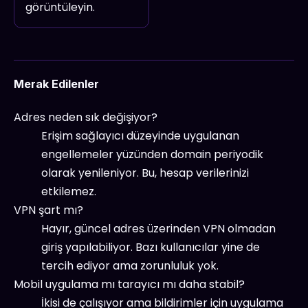
görüntüleyin.
Merak Edilenler
Adres neden sık değişiyor?
Erişim sağlayıcı düzeyinde uygulanan
engellemeler yüzünden domain periyodik
olarak yenileniyor. Bu, hesap verilerinizi
etkilemez.
VPN şart mı?
Hayır, güncel adres üzerinden VPN olmadan
giriş yapılabiliyor. Bazı kullanıcılar yine de
tercih ediyor ama zorunluluk yok.
Mobil uygulama mı tarayıcı mı daha stabil?
İkisi de çalışıyor ama bildirimler için uygulama