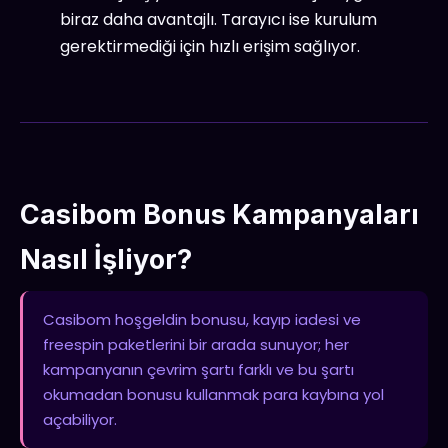
biraz daha avantajlı. Tarayıcı ise kurulum
gerektirmediği için hızlı erişim sağlıyor.
Casibom Bonus Kampanyaları
Nasıl İşliyor?
Casibom hoşgeldin bonusu, kayıp iadesi ve
freespin paketlerini bir arada sunuyor; her
kampanyanın çevrim şartı farklı ve bu şartı
okumadan bonusu kullanmak para kaybına yol
açabiliyor.