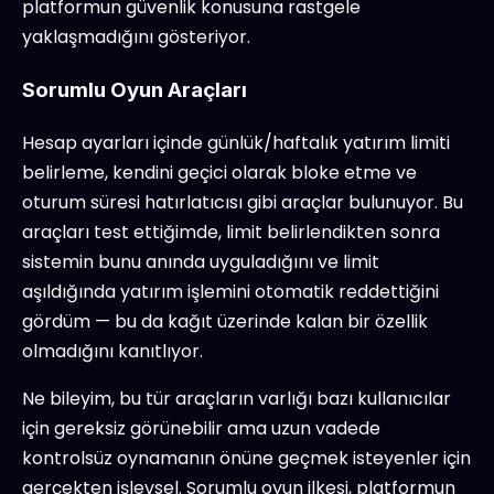
platformun güvenlik konusuna rastgele
yaklaşmadığını gösteriyor.
Sorumlu Oyun Araçları
Hesap ayarları içinde günlük/haftalık yatırım limiti
belirleme, kendini geçici olarak bloke etme ve
oturum süresi hatırlatıcısı gibi araçlar bulunuyor. Bu
araçları test ettiğimde, limit belirlendikten sonra
sistemin bunu anında uyguladığını ve limit
aşıldığında yatırım işlemini otomatik reddettiğini
gördüm — bu da kağıt üzerinde kalan bir özellik
olmadığını kanıtlıyor.
Ne bileyim, bu tür araçların varlığı bazı kullanıcılar
için gereksiz görünebilir ama uzun vadede
kontrolsüz oynamanın önüne geçmek isteyenler için
gerçekten işlevsel. Sorumlu oyun ilkesi, platformun