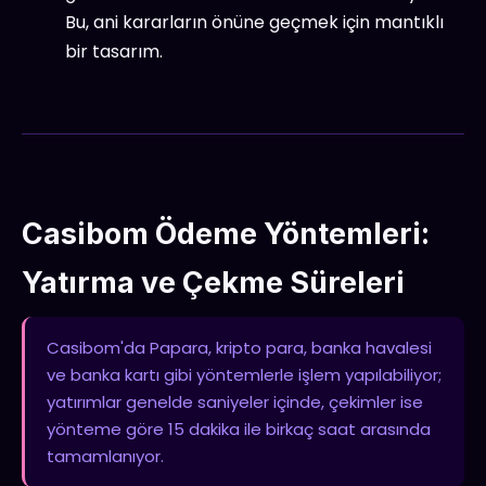
Bu, ani kararların önüne geçmek için mantıklı
bir tasarım.
Casibom Ödeme Yöntemleri:
Yatırma ve Çekme Süreleri
Casibom'da Papara, kripto para, banka havalesi
ve banka kartı gibi yöntemlerle işlem yapılabiliyor;
yatırımlar genelde saniyeler içinde, çekimler ise
yönteme göre 15 dakika ile birkaç saat arasında
tamamlanıyor.