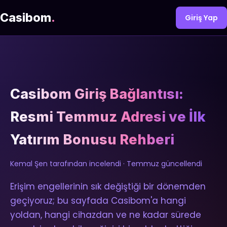
Casibom
.
Giriş Yap
Casibom Giriş Bağlantısı:
Resmi Temmuz Adresi ve İlk
Yatırım Bonusu Rehberi
Kemal Şen tarafından incelendi · Temmuz güncellendi
Erişim engellerinin sık değiştiği bir dönemden
geçiyoruz; bu sayfada Casibom'a hangi
yoldan, hangi cihazdan ve ne kadar sürede