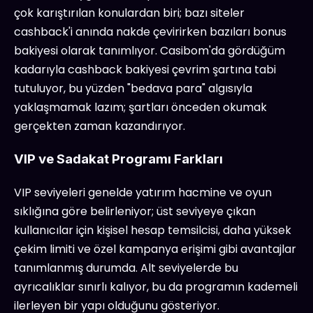
çok karıştırılan konulardan biri; bazı siteler
cashback'i anında nakde çevirirken bazıları bonus
bakiyesi olarak tanımlıyor. Casibom'da gördüğüm
kadarıyla cashback bakiyesi çevrim şartına tabi
tutuluyor, bu yüzden "bedava para" algısıyla
yaklaşmamak lazım; şartları önceden okumak
gerçekten zaman kazandırıyor.
VIP ve Sadakat Programı Farkları
VIP seviyeleri genelde yatırım hacmine ve oyun
sıklığına göre belirleniyor; üst seviyeye çıkan
kullanıcılar için kişisel hesap temsilcisi, daha yüksek
çekim limiti ve özel kampanya erişimi gibi avantajlar
tanımlanmış durumda. Alt seviyelerde bu
ayrıcalıklar sınırlı kalıyor, bu da programın kademeli
ilerleyen bir yapı olduğunu gösteriyor.