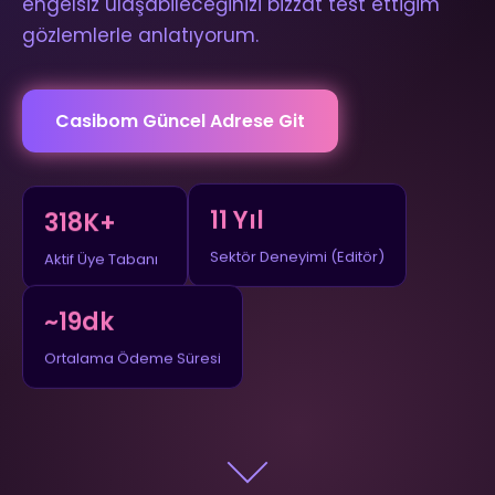
engelsiz ulaşabileceğinizi bizzat test ettiğim
gözlemlerle anlatıyorum.
Casibom Güncel Adrese Git
11 Yıl
318K+
Sektör Deneyimi (Editör)
Aktif Üye Tabanı
~19dk
Ortalama Ödeme Süresi