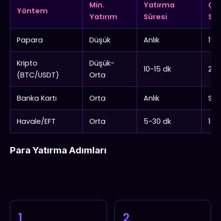
Min.
Yatırma
Çe
Yöntem
Yatırım
Süresi
Sür
Papara
Düşük
Anlık
15-
Kripto
Düşük-
10-15 dk
20-
(BTC/USDT)
Orta
Banka Kartı
Orta
Anlık
Sun
Havale/EFT
Orta
5-30 dk
1-3
Para Yatırma Adımları
1
2