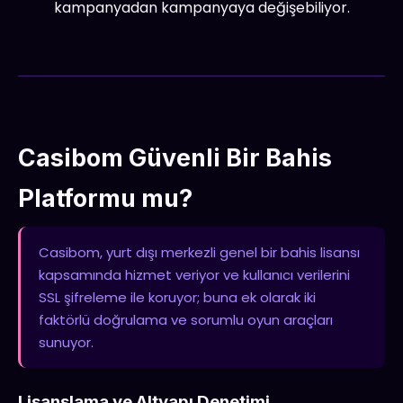
kampanyadan kampanyaya değişebiliyor.
Casibom Güvenli Bir Bahis
Platformu mu?
Casibom, yurt dışı merkezli genel bir bahis lisansı
kapsamında hizmet veriyor ve kullanıcı verilerini
SSL şifreleme ile koruyor; buna ek olarak iki
faktörlü doğrulama ve sorumlu oyun araçları
sunuyor.
Lisanslama ve Altyapı Denetimi