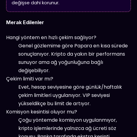
değişse dahi korunur.
Merak Edilenler
Hangi yöntem en hızlı çekim sağlıyor?
Genel gözlemime göre Papara en kısa sürede
sonuçlanıyor. Kripto da yakın bir performans
sunuyor ama ağ yoğunluğuna bağlı
değişebiliyor.
Çekim limiti var mı?
Evet, hesap seviyesine göre günlük/haftalık
çekim limitleri uygulanıyor. VIP seviyesi
yükseldikçe bu limit de artıyor.
Komisyon kesintisi oluyor mu?
Çoğu yöntemde komisyon uygulanmıyor,
kripto işlemlerinde yalnızca ağ ücreti söz
konusu. Banka tarafında ekstra kesinti