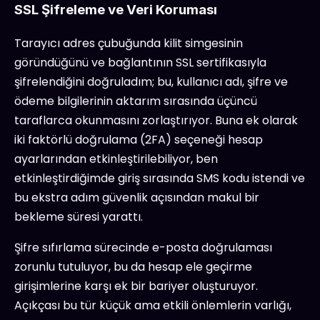
SSL Şifreleme ve Veri Koruması
Tarayıcı adres çubuğunda kilit simgesinin
göründüğünü ve bağlantının SSL sertifikasıyla
şifrelendiğini doğruladım; bu, kullanıcı adı, şifre ve
ödeme bilgilerinin aktarım sırasında üçüncü
taraflarca okunmasını zorlaştırıyor. Buna ek olarak
iki faktörlü doğrulama (2FA) seçeneği hesap
ayarlarından etkinleştirilebiliyor, ben
etkinleştirdiğimde giriş sırasında SMS kodu istendi ve
bu ekstra adım güvenlik açısından makul bir
bekleme süresi yarattı.
Şifre sıfırlama sürecinde e-posta doğrulaması
zorunlu tutuluyor, bu da hesap ele geçirme
girişimlerine karşı ek bir bariyer oluşturuyor.
Açıkçası bu tür küçük ama etkili önlemlerin varlığı,