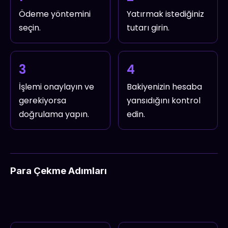
Ödeme yöntemini
Yatırmak istediğiniz
seçin.
tutarı girin.
3
4
İşlemi onaylayın ve
Bakiyenizin hesaba
gerekiyorsa
yansıdığını kontrol
doğrulama yapın.
edin.
Para Çekme Adımları