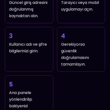
Güncel giriş adresini
Tarayıcı veya mobil
doğrulanmış
uygulamayı açın.
kaynaktan alın.
3
4
Kullanıcı adı ve şifre
Gerekiyorsa
bilgilerinizi girin.
güvenlik
doğrulamasını
tamamlayın.
5
Ana panele
yönlendirilip
bakiyenizi