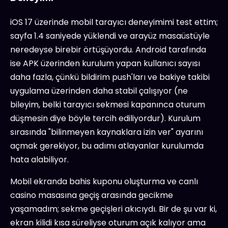
iOS 17 üzerinde mobil tarayıcı deneyimimi test ettim;
sayfa 1.4 saniyede yüklendi ve arayüz masaüstüyle
neredeyse birebir örtüşüyordu. Android tarafında
ise APK üzerinden kurulum yapan kullanıcı sayısı
daha fazla, çünkü bildirim push'ları ve bakiye takibi
uygulama üzerinden daha stabil çalışıyor (ne
bileyim, belki tarayıcı sekmesi kapanınca oturum
düşmesin diye böyle tercih ediliyordur). Kurulum
sırasında "bilinmeyen kaynaklara izin ver" ayarını
açmak gerekiyor, bu adımı atlayanlar kurulumda
hata alabiliyor.
Mobil ekranda bahis kuponu oluşturma ve canlı
casino masasına geçiş arasında gecikme
yaşamadım; sekme geçişleri akıcıydı. Bir de şu var ki,
ekran kilidi kısa süreliyse oturum açık kalıyor ama