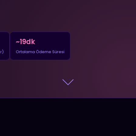
~19dk
Ortalama Ödeme Süresi
r)