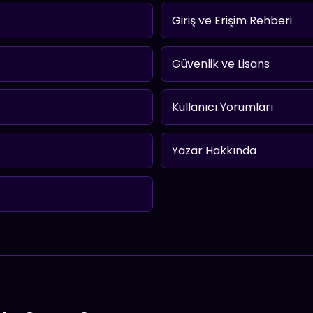
Giriş ve Erişim Rehberi
Güvenlik ve Lisans
Kullanıcı Yorumları
Yazar Hakkında