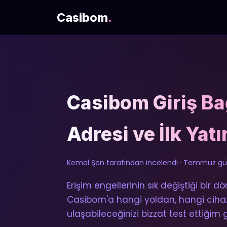
Casibom
.
Casibom Giriş Ba
Adresi ve İlk Yat
Kemal Şen tarafından incelendi · Temmuz gü
Erişim engellerinin sık değiştiği bi
Casibom'a hangi yoldan, hangi ciha
ulaşabileceğinizi bizzat test ettiğim