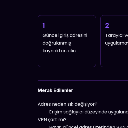
1
2
Güncel giriş adresini
Tarayıcı 
doğrulanmış
uygulamay
kaynaktan alın.
Merak Edilenler
Adres neden sık değişiyor?
Erişim sağlayıcı düzeyinde uygulana
VPN şart mı?
Hayır, güncel adres üzerinden VPN ol