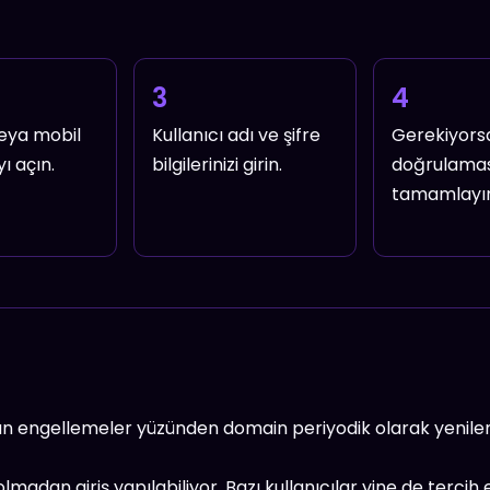
3
4
veya mobil
Kullanıcı adı ve şifre
Gerekiyors
ı açın.
bilgilerinizi girin.
doğrulamas
tamamlayın
n engellemeler yüzünden domain periyodik olarak yenileniy
madan giriş yapılabiliyor. Bazı kullanıcılar yine de tercih