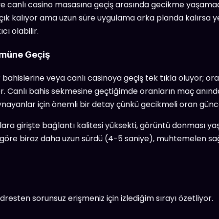
 canlı casino masasına geçiş arasında gecikme yaşamadım
m açık kalıyor ama uzun süre uygulama arka planda kalırsa ye
cı olabilir.
ümüne Geçiş
hislerine veya canlı casinoya geçiş tek tıkla oluyor; oran
r. Canlı bahis sekmesine geçtiğimde oranların maç anında
ynayanlar için önemli bir detay çünkü gecikmeli oran günce
alara girişte bağlantı kalitesi yüksekti, görüntü donması 
göre biraz daha uzun sürdü (4-5 saniye), muhtemelen sa
esten sorunsuz erişmeniz için izlediğim sırayı özetliyor.