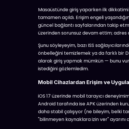
Masaüstünde giriş yaparken ilk dikkatim
tamamen açıldı. Erişim engeli yaşandığın
güncel bağlantı sayfalarından takip etm
üzerinden sorunsuz devam ettim; adres değ
Şunu söyleyeyim, bazı ISS sağlayıcılarınd
önbelleğini temizlemek ya da farklı bir
alarak giriş yapmak mümkün — bunu vur
istediğini gözlemledim.
Mobil Cihazlardan Erişim ve Uygu
iOS 17 üzerinde mobil tarayıcı deneyimim
Android tarafında ise APK üzerinden kuru
daha stabil çalışıyor (ne bileyim, belki
"bilinmeyen kaynaklara izin ver" ayarını