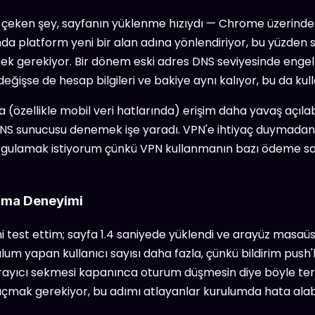
i çeken şey, sayfanın yüklenme hızıydı — Chrome üzerinde
da platform yeni bir alan adına yönlendiriyor, bu yüzden 
ek gerekiyor. Bir dönem eski adres DNS seviyesinde enge
işse de hesap bilgileri ve bakiye aynı kalıyor, bu da kulla
a (özellikle mobil veri hatlarında) erişim daha yavaş açıla
 DNS sunucusu denemek işe yaradı. VPN'e ihtiyaç duymada
gulamak istiyorum çünkü VPN kullanmanın bazı ödeme sa
lama Deneyimi
i test ettim; sayfa 1.4 saniyede yüklendi ve arayüz masaü
lum yapan kullanıcı sayısı daha fazla, çünkü bildirim push
 tarayıcı sekmesi kapanınca oturum düşmesin diye böyle ter
 açmak gerekiyor, bu adımı atlayanlar kurulumda hata alabi