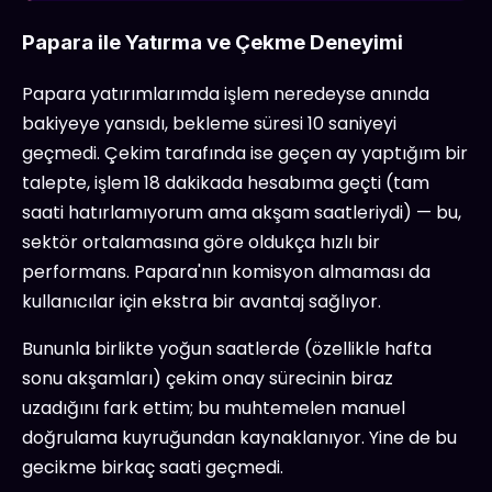
Papara ile Yatırma ve Çekme Deneyimi
Papara yatırımlarımda işlem neredeyse anında
bakiyeye yansıdı, bekleme süresi 10 saniyeyi
geçmedi. Çekim tarafında ise geçen ay yaptığım bir
talepte, işlem 18 dakikada hesabıma geçti (tam
saati hatırlamıyorum ama akşam saatleriydi) — bu,
sektör ortalamasına göre oldukça hızlı bir
performans. Papara'nın komisyon almaması da
kullanıcılar için ekstra bir avantaj sağlıyor.
Bununla birlikte yoğun saatlerde (özellikle hafta
sonu akşamları) çekim onay sürecinin biraz
uzadığını fark ettim; bu muhtemelen manuel
doğrulama kuyruğundan kaynaklanıyor. Yine de bu
gecikme birkaç saati geçmedi.