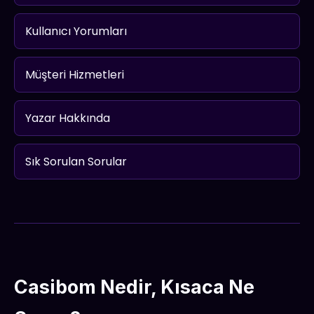
Kullanıcı Yorumları
Müşteri Hizmetleri
Yazar Hakkında
Sık Sorulan Sorular
Casibom Nedir, Kısaca Ne