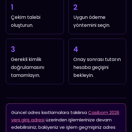
1
2
Çekim talebi
Uygun ödeme
oluşturun.
yöntemini seçin.
3
4
Gerekli kimlik
Onay sonrası tutarın
doğrulamasını
hesaba geçişini
tamamlayın.
bekleyin.
Güncel adres kısıtlamalara takılırsa
Casibom 2026
yeni giriş adresi
üzerinden işlemlerinize devam
edebilirsiniz; bakiyeniz ve işlem geçmişiniz adres