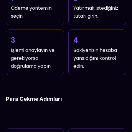
Ödeme yöntemini
Yatırmak istediğiniz
seçin.
tutarı girin.
3
4
İşlemi onaylayın ve
Bakiyenizin hesaba
gerekiyorsa
yansıdığını kontrol
doğrulama yapın.
edin.
Para Çekme Adımları