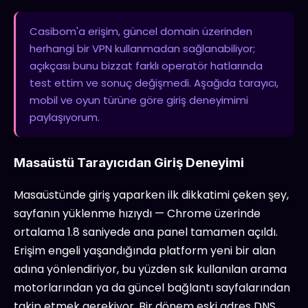
Casibom'a erişim, güncel domain üzerinden
herhangi bir VPN kullanmadan sağlanabiliyor;
açıkçası bunu bizzat farklı operatör hatlarında
test ettim ve sonuç değişmedi. Aşağıda tarayıcı,
mobil ve oyun türüne göre giriş deneyimimi
paylaşıyorum.
Masaüstü Tarayıcıdan Giriş Deneyimi
Masaüstünde giriş yaparken ilk dikkatimi çeken şey,
sayfanın yüklenme hızıydı — Chrome üzerinde
ortalama 1.8 saniyede ana panel tamamen açıldı.
Erişim engeli yaşandığında platform yeni bir alan
adına yönlendiriyor, bu yüzden sık kullanılan arama
motorlarından ya da güncel bağlantı sayfalarından
takip etmek gerekiyor. Bir dönem eski adres DNS