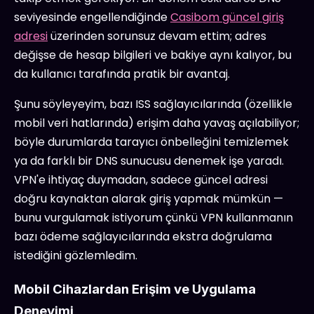
seviyesinde engellendiğinde
Casibom güncel giriş
adresi
üzerinden sorunsuz devam ettim; adres
değişse de hesap bilgileri ve bakiye aynı kalıyor, bu
da kullanıcı tarafında pratik bir avantaj.
Şunu söyleyeyim, bazı ISS sağlayıcılarında (özellikle
mobil veri hatlarında) erişim daha yavaş açılabiliyor;
böyle durumlarda tarayıcı önbelleğini temizlemek
ya da farklı bir DNS sunucusu denemek işe yaradı.
VPN'e ihtiyaç duymadan, sadece güncel adresi
doğru kaynaktan alarak giriş yapmak mümkün —
bunu vurgulamak istiyorum çünkü VPN kullanmanın
bazı ödeme sağlayıcılarında ekstra doğrulama
istediğini gözlemledim.
Mobil Cihazlardan Erişim ve Uygulama
Deneyimi