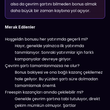
alsa da çevrim şartını bilmeden bonus almak
daha büyük bir zaman kaybına yol açıyor.
Merak Edilenler
Hoşgeldin bonusu her yatırımda geçerli mi?
Hayır, genelde yalnızca ilk yatırımda
tanımlanıyor. Sonraki yatırımlar için farklı
kampanyalar devreye giriyor.
Çevrim şartı tamamlanmazsa ne olur?
Bonus bakiyesi ve ona bağlı kazanç çekilemez
hale geliyor. Bu yüzden şartı süre dolmadan
tamamlamak önemli.
Freespin kazançları anında çekilebilir mi?
Genelde çevrim şartına tabi tutuluyor, direkt
çekim mümkün olmuyor. Şartlar