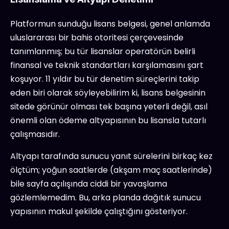
Platformun sunduğu lisans belgesi, genel anlamda
uluslararası bir bahis otoritesi çerçevesinde
tanımlanmış; bu tür lisanslar operatörün belirli
finansal ve teknik standartları karşılamasını şart
koşuyor. 11 yıldır bu tür denetim süreçlerini takip
eden biri olarak söyleyebilirim ki, lisans belgesinin
sitede görünür olması tek başına yeterli değil, asıl
önemli olan ödeme altyapısının bu lisansla tutarlı
çalışmasıdır.
Altyapı tarafında sunucu yanıt sürelerini birkaç kez
ölçtüm; yoğun saatlerde (akşam maç saatlerinde)
bile sayfa açılışında ciddi bir yavaşlama
gözlemlemedim. Bu, arka planda dağıtık sunucu
yapısının makul şekilde çalıştığını gösteriyor.