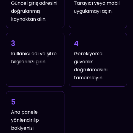
Güncel giriş adresini
Tarayıcı veya mobil
doğrulanmış
uygulamayı açın.
kaynaktan alın.
3
4
Kullanıcı adı ve şifre
Gerekiyorsa
bilgilerinizi girin.
güvenlik
doğrulamasını
tamamlayın.
5
Ana panele
yönlendirilip
bakiyenizi