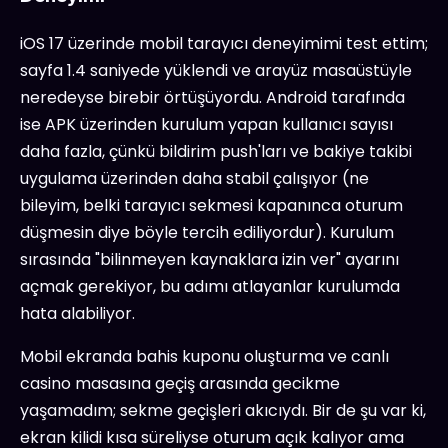
iOS 17 üzerinde mobil tarayıcı deneyimimi test ettim;
sayfa 1.4 saniyede yüklendi ve arayüz masaüstüyle
neredeyse birebir örtüşüyordu. Android tarafında
ise APK üzerinden kurulum yapan kullanıcı sayısı
daha fazla, çünkü bildirim push'ları ve bakiye takibi
uygulama üzerinden daha stabil çalışıyor (ne
bileyim, belki tarayıcı sekmesi kapanınca oturum
düşmesin diye böyle tercih ediliyordur). Kurulum
sırasında "bilinmeyen kaynaklara izin ver" ayarını
açmak gerekiyor, bu adımı atlayanlar kurulumda
hata alabiliyor.
Mobil ekranda bahis kuponu oluşturma ve canlı
casino masasına geçiş arasında gecikme
yaşamadım; sekme geçişleri akıcıydı. Bir de şu var ki,
ekran kilidi kısa süreliyse oturum açık kalıyor ama