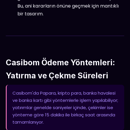
Bu, ani kararların önüne geçmek için mantıklı
bir tasarım.
Casibom Ödeme Yöntemleri:
Yatırma ve Çekme Süreleri
Casibom'da Papara, kripto para, banka havalesi
ve banka kartı gibi yöntemlerle işlem yapılabiliyor;
yatırımlar genelde saniyeler içinde, çekimler ise
yönteme göre 15 dakika ile birkaç saat arasında
tamamlanıyor.