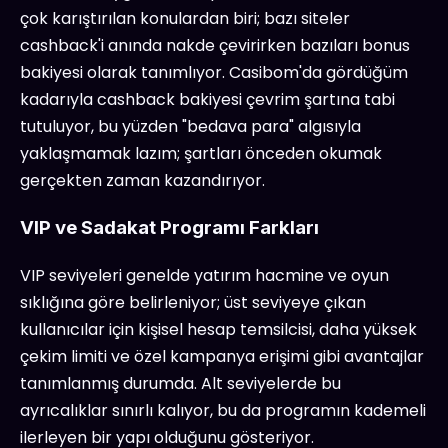
çok karıştırılan konulardan biri; bazı siteler
cashback'i anında nakde çevirirken bazıları bonus
bakiyesi olarak tanımlıyor. Casibom'da gördüğüm
kadarıyla cashback bakiyesi çevrim şartına tabi
tutuluyor, bu yüzden "bedava para" algısıyla
yaklaşmamak lazım; şartları önceden okumak
gerçekten zaman kazandırıyor.
VIP ve Sadakat Programı Farkları
VIP seviyeleri genelde yatırım hacmine ve oyun
sıklığına göre belirleniyor; üst seviyeye çıkan
kullanıcılar için kişisel hesap temsilcisi, daha yüksek
çekim limiti ve özel kampanya erişimi gibi avantajlar
tanımlanmış durumda. Alt seviyelerde bu
ayrıcalıklar sınırlı kalıyor, bu da programın kademeli
ilerleyen bir yapı olduğunu gösteriyor.