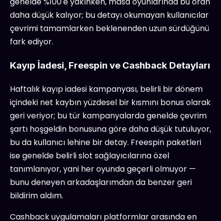
genelde %100'e yakınken, masa oyunlarında bu oran
daha düşük kalıyor; bu detayı okumayan kullanıcılar
çevrimi tamamlarken beklenenden uzun sürdüğünü
fark ediyor.
Kayıp İadesi, Freespin ve Cashback Detayları
Haftalık kayıp iadesi kampanyası, belirli bir dönem
içindeki net kaybın yüzdesel bir kısmını bonus olarak
geri veriyor; bu tür kampanyalarda genelde çevrim
şartı hoşgeldin bonusuna göre daha düşük tutuluyor,
bu da kullanıcı lehine bir detay. Freespin paketleri
ise genelde belirli slot sağlayıcılarına özel
tanımlanıyor, yani her oyunda geçerli olmuyor —
bunu deneyen arkadaşlarımdan da benzer geri
bildirim aldım.
Cashback uygulamaları platformlar arasında en