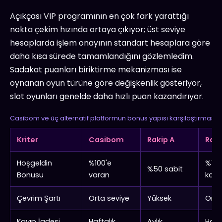
Açıkçası VIP programının en çok fark yarattığı
nokta çekim hızında ortaya çıkıyor; üst seviye
hesaplarda işlem onayının standart hesaplara göre
daha kısa sürede tamamlandığını gözlemledim.
Sadakat puanları biriktirme mekanizması ise
oynanan oyun türüne göre değişkenlik gösteriyor,
slot oyunları genelde daha hızlı puan kazandırıyor.
Casibom ve üç alternatif platformun bonus yapısı karşılaştırması
Kriter
Casibom
Rakip A
Raki
Hoşgeldin
%100'e
%75
%50 sabit
Bonusu
varan
kade
Çevrim Şartı
Orta seviye
Yüksek
Orta
Kayıp İadesi
Haftalık
Aylık
Hafta