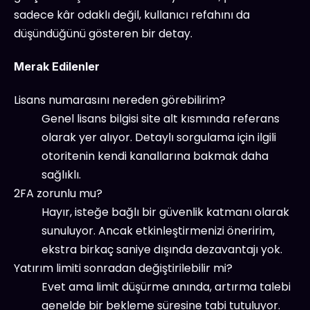
sadece kâr odaklı değil, kullanıcı refahını da
düşündüğünü gösteren bir detay.
Merak Edilenler
Lisans numarasını nereden görebilirim?
Genel lisans bilgisi site alt kısmında referans
olarak yer alıyor. Detaylı sorgulama için ilgili
otoritenin kendi kanallarına bakmak daha
sağlıklı.
2FA zorunlu mu?
Hayır, isteğe bağlı bir güvenlik katmanı olarak
sunuluyor. Ancak etkinleştirmenizi öneririm,
ekstra birkaç saniye dışında dezavantajı yok.
Yatırım limiti sonradan değiştirilebilir mi?
Evet ama limit düşürme anında, artırma talebi
genelde bir bekleme süresine tabi tutuluyor.