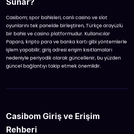
Sunar?
Casibom; spor bahisleri, canlı casino ve slot
oyunlarını tek panelde birleştiren, Türkçe arayüzlü
bir bahis ve casino platformudur. Kullanıcılar
Papara, kripto para ve banka kartı gibi yöntemlerle
işlem yapabilir; giriş adresi erişim kısıtlamaları
nedeniyle periyodik olarak güncellenir, bu yüzden
güncel bağlantıyı takip etmek önemlidir.
Casibom Giriş ve Erişim
Rehberi