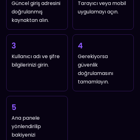
Güncel giriş adresini
Tarayıcı veya mobil
doğrulanmış
uygulamayı açın.
kaynaktan alın.
3
4
Kullanıcı adı ve şifre
Gerekiyorsa
bilgilerinizi girin.
güvenlik
doğrulamasını
tamamlayın.
5
Ana panele
yönlendirilip
bakiyenizi