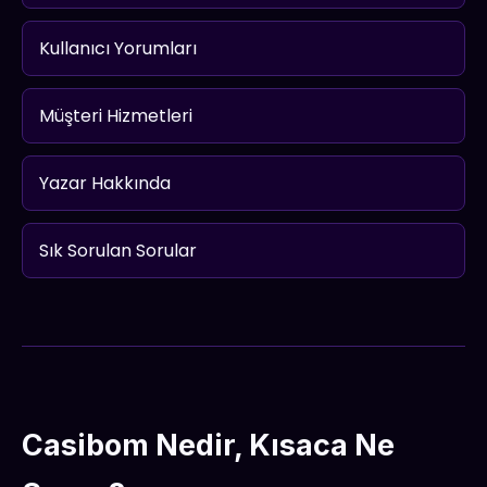
Kullanıcı Yorumları
Müşteri Hizmetleri
Yazar Hakkında
Sık Sorulan Sorular
Casibom Nedir, Kısaca Ne