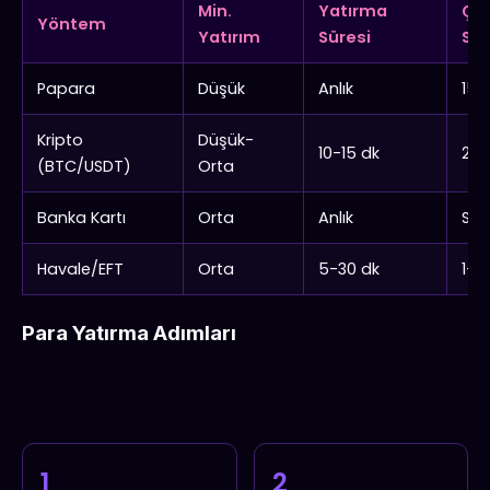
Min.
Yatırma
Çe
Yöntem
Yatırım
Süresi
Sür
Papara
Düşük
Anlık
15-
Kripto
Düşük-
10-15 dk
20-
(BTC/USDT)
Orta
Banka Kartı
Orta
Anlık
Sun
Havale/EFT
Orta
5-30 dk
1-3
Para Yatırma Adımları
1
2