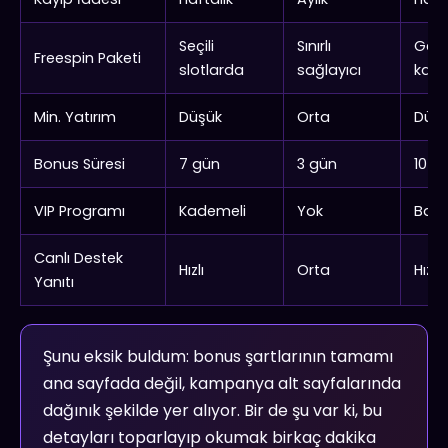
Seçili
Sınırlı
Geni
Freespin Paketi
slotlarda
sağlayıcı
kap
Min. Yatırım
Düşük
Orta
Düş
Bonus Süresi
7 gün
3 gün
10 g
VIP Programı
Kademeli
Yok
Basi
Canlı Destek
Hızlı
Orta
Hızlı
Yanıtı
Şunu eksik buldum: bonus şartlarının tamamı
ana sayfada değil, kampanya alt sayfalarında
dağınık şekilde yer alıyor. Bir de şu var ki, bu
detayları toparlayıp okumak birkaç dakika