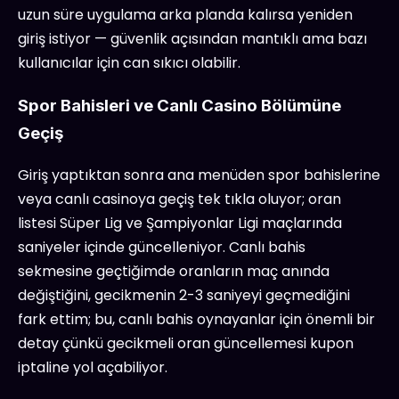
uzun süre uygulama arka planda kalırsa yeniden
giriş istiyor — güvenlik açısından mantıklı ama bazı
kullanıcılar için can sıkıcı olabilir.
Spor Bahisleri ve Canlı Casino Bölümüne
Geçiş
Giriş yaptıktan sonra ana menüden spor bahislerine
veya canlı casinoya geçiş tek tıkla oluyor; oran
listesi Süper Lig ve Şampiyonlar Ligi maçlarında
saniyeler içinde güncelleniyor. Canlı bahis
sekmesine geçtiğimde oranların maç anında
değiştiğini, gecikmenin 2-3 saniyeyi geçmediğini
fark ettim; bu, canlı bahis oynayanlar için önemli bir
detay çünkü gecikmeli oran güncellemesi kupon
iptaline yol açabiliyor.