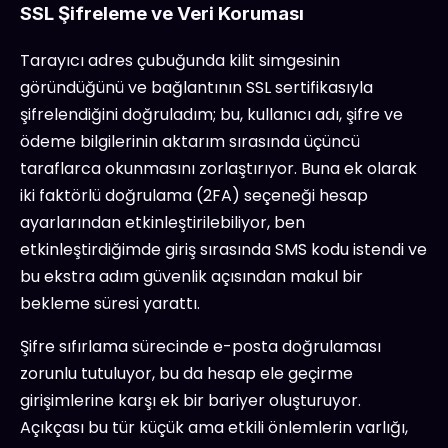
SSL Şifreleme ve Veri Koruması
Tarayıcı adres çubuğunda kilit simgesinin
göründüğünü ve bağlantının SSL sertifikasıyla
şifrelendiğini doğruladım; bu, kullanıcı adı, şifre ve
ödeme bilgilerinin aktarım sırasında üçüncü
taraflarca okunmasını zorlaştırıyor. Buna ek olarak
iki faktörlü doğrulama (2FA) seçeneği hesap
ayarlarından etkinleştirilebiliyor, ben
etkinleştirdiğimde giriş sırasında SMS kodu istendi ve
bu ekstra adım güvenlik açısından makul bir
bekleme süresi yarattı.
Şifre sıfırlama sürecinde e-posta doğrulaması
zorunlu tutuluyor, bu da hesap ele geçirme
girişimlerine karşı ek bir bariyer oluşturuyor.
Açıkçası bu tür küçük ama etkili önlemlerin varlığı,