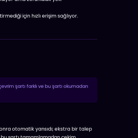
rmediği için hızlı erişim sağlıyor.
evrim şartı farklı ve bu şartı okumadan
nra otomatik yansıdı; ekstra bir talep
 ve bu şartı tamamlamadan çekim