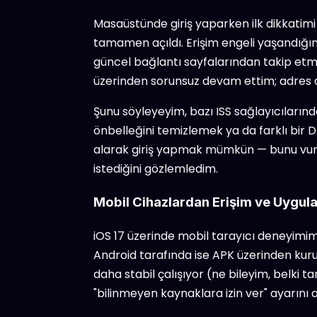
Masaüstünde giriş yaparken ilk dikkatim
tamamen açıldı. Erişim engeli yaşandığın
güncel bağlantı sayfalarından takip etm
üzerinden sorunsuz devam ettim; adres değ
Şunu söyleyeyim, bazı ISS sağlayıcılarınd
önbelleğini temizlemek ya da farklı bir
alarak giriş yapmak mümkün — bunu vur
istediğini gözlemledim.
Mobil Cihazlardan Erişim ve Uygu
iOS 17 üzerinde mobil tarayıcı deneyimim
Android tarafında ise APK üzerinden kuru
daha stabil çalışıyor (ne bileyim, belki
"bilinmeyen kaynaklara izin ver" ayarını