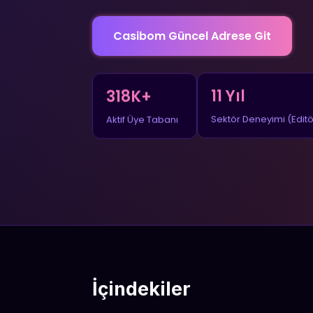
Casibom Güncel Adrese Git
11 Yıl
318K+
Sektör Deneyimi (Editö
Aktif Üye Tabanı
İçindekiler