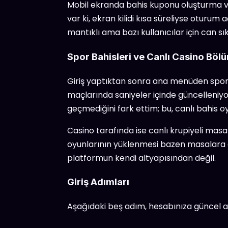
Mobil ekranda bahis kuponu oluşturma ve
var ki, ekran kilidi kısa süreliyse oturu
mantıklı ama bazı kullanıcılar için can sıkı
Spor Bahisleri ve Canlı Casino Böl
Giriş yaptıktan sonra ana menüden spor ba
maçlarında saniyeler içinde güncelleniyo
geçmediğini fark ettim; bu, canlı bahis o
Casino tarafında ise canlı krupiyeli mas
oyunlarının yüklenmesi bazen masalara 
platformun kendi altyapısından değil.
Giriş Adımları
Aşağıdaki beş adım, hesabınıza güncel adr