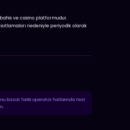
r bahis ve casino platformudur.
kısıtlamaları nedeniyle periyodik olarak
u bizzat farklı operatör hatlarında test
m.