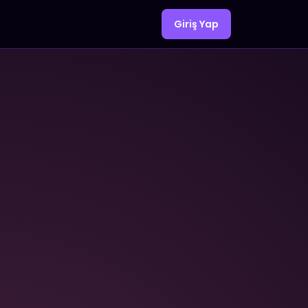
Giriş Yap