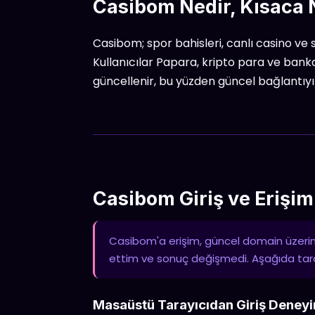
Casibom Nedir, Kısaca 
Casibom; spor bahisleri, canlı casino ve 
Kullanıcılar Papara, kripto para ve banka 
güncellenir, bu yüzden güncel bağlantıyı
Casibom Giriş ve Erişim
Casibom'a erişim, güncel domain üzerind
ettim ve sonuç değişmedi. Aşağıda tara
Masaüstü Tarayıcıdan Giriş Deneyi