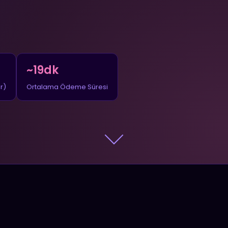
~19dk
Ortalama Ödeme Süresi
r)