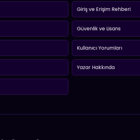
Giriş ve Erişim Rehberi
Güvenlik ve Lisans
Kullanıcı Yorumları
Yazar Hakkında