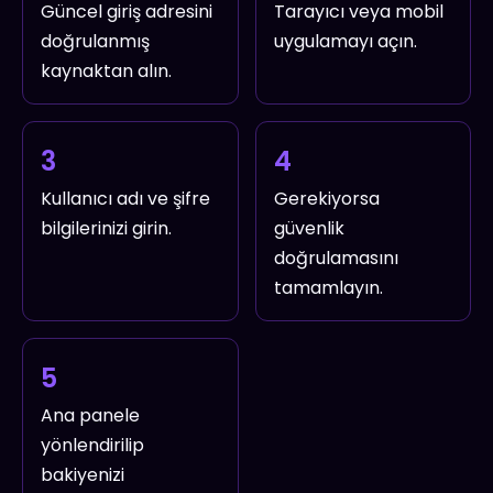
Güncel giriş adresini
Tarayıcı veya mobil
doğrulanmış
uygulamayı açın.
kaynaktan alın.
3
4
Kullanıcı adı ve şifre
Gerekiyorsa
bilgilerinizi girin.
güvenlik
doğrulamasını
tamamlayın.
5
Ana panele
yönlendirilip
bakiyenizi