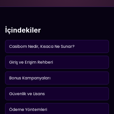
İçindekiler
Casibom Nedir, Kısaca Ne Sunar?
Giriş ve Erişim Rehberi
Bonus Kampanyaları
Güvenlik ve Lisans
Ödeme Yöntemleri