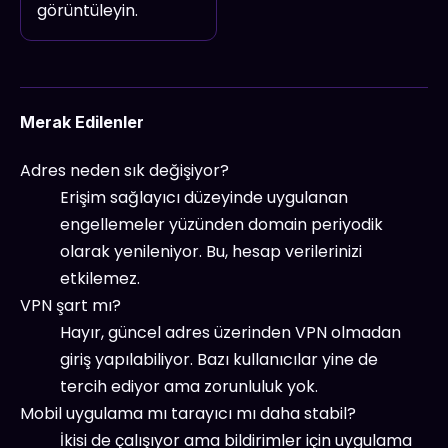
görüntüleyin.
Merak Edilenler
Adres neden sık değişiyor?
Erişim sağlayıcı düzeyinde uygulanan
engellemeler yüzünden domain periyodik
olarak yenileniyor. Bu, hesap verilerinizi
etkilemez.
VPN şart mı?
Hayır, güncel adres üzerinden VPN olmadan
giriş yapılabiliyor. Bazı kullanıcılar yine de
tercih ediyor ama zorunluluk yok.
Mobil uygulama mı tarayıcı mı daha stabil?
İkisi de çalışıyor ama bildirimler için uygulama