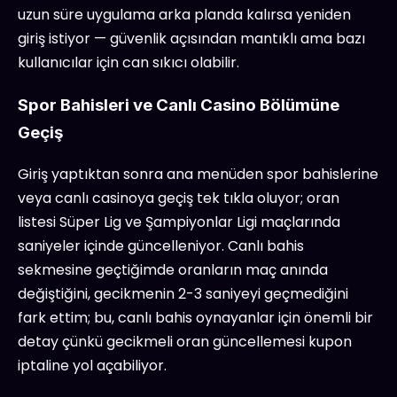
uzun süre uygulama arka planda kalırsa yeniden
giriş istiyor — güvenlik açısından mantıklı ama bazı
kullanıcılar için can sıkıcı olabilir.
Spor Bahisleri ve Canlı Casino Bölümüne
Geçiş
Giriş yaptıktan sonra ana menüden spor bahislerine
veya canlı casinoya geçiş tek tıkla oluyor; oran
listesi Süper Lig ve Şampiyonlar Ligi maçlarında
saniyeler içinde güncelleniyor. Canlı bahis
sekmesine geçtiğimde oranların maç anında
değiştiğini, gecikmenin 2-3 saniyeyi geçmediğini
fark ettim; bu, canlı bahis oynayanlar için önemli bir
detay çünkü gecikmeli oran güncellemesi kupon
iptaline yol açabiliyor.