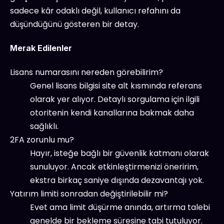
sadece kâr odaklı değil, kullanıcı refahını da
düşündüğünü gösteren bir detay.
Merak Edilenler
Lisans numarasını nereden görebilirim?
Genel lisans bilgisi site alt kısmında referans
olarak yer alıyor. Detaylı sorgulama için ilgili
otoritenin kendi kanallarına bakmak daha
sağlıklı.
2FA zorunlu mu?
Hayır, isteğe bağlı bir güvenlik katmanı olarak
sunuluyor. Ancak etkinleştirmenizi öneririm,
ekstra birkaç saniye dışında dezavantajı yok.
Yatırım limiti sonradan değiştirilebilir mi?
Evet ama limit düşürme anında, artırma talebi
genelde bir bekleme süresine tabi tutuluyor.