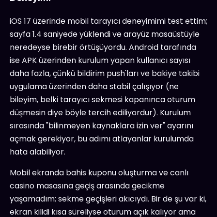
iOS 17 üzerinde mobil tarayıcı deneyimimi test ettim;
sayfa 1.4 saniyede yüklendi ve arayüz masaüstüyle
neredeyse birebir örtüşüyordu. Android tarafında
ise APK üzerinden kurulum yapan kullanıcı sayısı
daha fazla, çünkü bildirim push'ları ve bakiye takibi
uygulama üzerinden daha stabil çalışıyor (ne
bileyim, belki tarayıcı sekmesi kapanınca oturum
düşmesin diye böyle tercih ediliyordur). Kurulum
sırasında "bilinmeyen kaynaklara izin ver" ayarını
açmak gerekiyor, bu adımı atlayanlar kurulumda
hata alabiliyor.
Mobil ekranda bahis kuponu oluşturma ve canlı
casino masasına geçiş arasında gecikme
yaşamadım; sekme geçişleri akıcıydı. Bir de şu var ki,
ekran kilidi kısa süreliyse oturum açık kalıyor ama