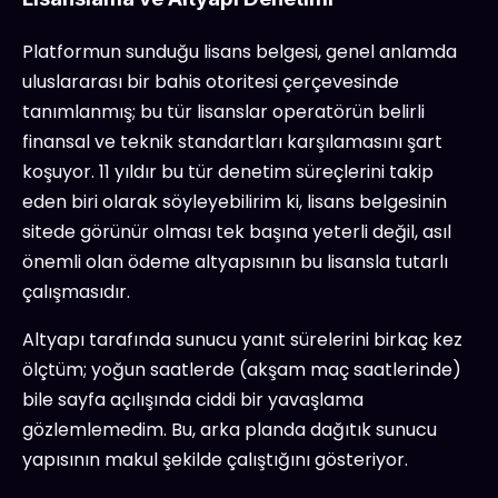
Platformun sunduğu lisans belgesi, genel anlamda
uluslararası bir bahis otoritesi çerçevesinde
tanımlanmış; bu tür lisanslar operatörün belirli
finansal ve teknik standartları karşılamasını şart
koşuyor. 11 yıldır bu tür denetim süreçlerini takip
eden biri olarak söyleyebilirim ki, lisans belgesinin
sitede görünür olması tek başına yeterli değil, asıl
önemli olan ödeme altyapısının bu lisansla tutarlı
çalışmasıdır.
Altyapı tarafında sunucu yanıt sürelerini birkaç kez
ölçtüm; yoğun saatlerde (akşam maç saatlerinde)
bile sayfa açılışında ciddi bir yavaşlama
gözlemlemedim. Bu, arka planda dağıtık sunucu
yapısının makul şekilde çalıştığını gösteriyor.