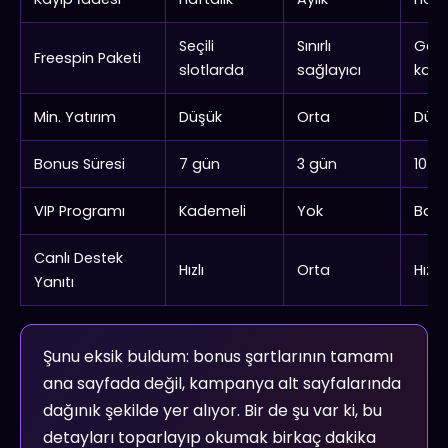
Seçili
Sınırlı
Geni
Freespin Paketi
slotlarda
sağlayıcı
kap
Min. Yatırım
Düşük
Orta
Düş
Bonus Süresi
7 gün
3 gün
10 g
VIP Programı
Kademeli
Yok
Basi
Canlı Destek
Hızlı
Orta
Hızlı
Yanıtı
Şunu eksik buldum: bonus şartlarının tamamı
ana sayfada değil, kampanya alt sayfalarında
dağınık şekilde yer alıyor. Bir de şu var ki, bu
detayları toparlayıp okumak birkaç dakika