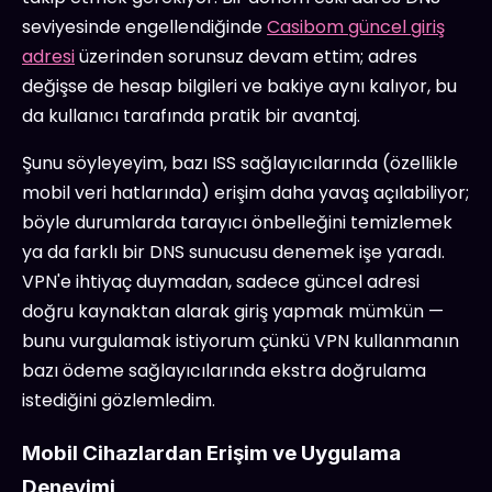
seviyesinde engellendiğinde
Casibom güncel giriş
adresi
üzerinden sorunsuz devam ettim; adres
değişse de hesap bilgileri ve bakiye aynı kalıyor, bu
da kullanıcı tarafında pratik bir avantaj.
Şunu söyleyeyim, bazı ISS sağlayıcılarında (özellikle
mobil veri hatlarında) erişim daha yavaş açılabiliyor;
böyle durumlarda tarayıcı önbelleğini temizlemek
ya da farklı bir DNS sunucusu denemek işe yaradı.
VPN'e ihtiyaç duymadan, sadece güncel adresi
doğru kaynaktan alarak giriş yapmak mümkün —
bunu vurgulamak istiyorum çünkü VPN kullanmanın
bazı ödeme sağlayıcılarında ekstra doğrulama
istediğini gözlemledim.
Mobil Cihazlardan Erişim ve Uygulama
Deneyimi