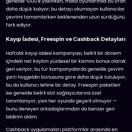
genelde %100'e yakınken, masa oyunlarında bu oran
daha düşük kalıyor; bu detayı okumayan kullanıcılar
çevrimi tamamlarken beklenenden uzun sürdüğünü
fark ediyor.
Kayıp İadesi, Freespin ve Cashback Detayları
Haftalık kayıp iadesi kampanyası, belirli bir dönem
içindeki net kaybın yüzdesel bir kısmını bonus olarak
geri veriyor; bu tür kampanyalarda genelde çevrim
şartı hoşgeldin bonusuna göre daha düşük tutuluyor,
bu da kullanıcı lehine bir detay. Freespin paketleri
ise genelde belirli slot sağlayıcılarına özel
tanımlanıyor, yani her oyunda geçerli olmuyor —
bunu deneyen arkadaşlarımdan da benzer geri
bildirim aldım.
Cashback uygulamaları platformlar arasında en