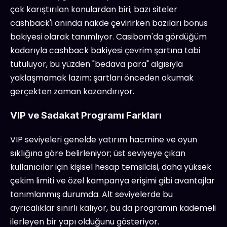
çok karıştırılan konulardan biri; bazı siteler
cashback'i anında nakde çevirirken bazıları bonus
bakiyesi olarak tanımlıyor. Casibom'da gördüğüm
kadarıyla cashback bakiyesi çevrim şartına tabi
tutuluyor, bu yüzden "bedava para" algısıyla
yaklaşmamak lazım; şartları önceden okumak
gerçekten zaman kazandırıyor.
VIP ve Sadakat Programı Farkları
VIP seviyeleri genelde yatırım hacmine ve oyun
sıklığına göre belirleniyor; üst seviyeye çıkan
kullanıcılar için kişisel hesap temsilcisi, daha yüksek
çekim limiti ve özel kampanya erişimi gibi avantajlar
tanımlanmış durumda. Alt seviyelerde bu
ayrıcalıklar sınırlı kalıyor, bu da programın kademeli
ilerleyen bir yapı olduğunu gösteriyor.