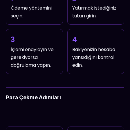
Ödeme yöntemini
Yatırmak istediğiniz
seçin.
tutarı girin.
3
4
İşlemi onaylayın ve
Bakiyenizin hesaba
gerekiyorsa
yansıdığını kontrol
doğrulama yapın.
edin.
Para Çekme Adımları