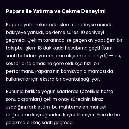
Papara ile Yatırma ve Çekme Deneyimi
Papara yatırımlarımda işlem neredeyse anında
bakiyeye yansıdı, bekleme süresi 10 saniyeyi
geçmedi. Çekim tarafında ise geçen ay yaptığım bir
talepte, işlem 18 dakikada hesabıma geçti (tam
saati hatırlamıyorum ama akşam saatleriydi) — bu,
sektör ortalamasına göre oldukça hızlı bir
performans. Papara'nın komisyon almaması da
kullanıcılar için ekstra bir avantaj sağlıyor.
Bununla birlikte yoğun saatlerde (özellikle hafta
sonu akşamları) çekim onay sürecinin biraz
uzadığını fark ettim; bu muhtemelen manuel
doğrulama kuyruğundan kaynaklanıyor. Yine de bu
gecikme birkaç saati geçmedi.