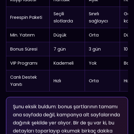
Seçili
Sınırlı
Geni
Freespin Paketi
slotlarda
sağlayıcı
kap
Min. Yatırım
Düşük
Orta
Düş
Bonus Süresi
7 gün
3 gün
10 g
VIP Programı
Kademeli
Yok
Basi
Canlı Destek
Hızlı
Orta
Hızlı
Yanıtı
Şunu eksik buldum: bonus şartlarının tamamı
ana sayfada değil, kampanya alt sayfalarında
dağınık şekilde yer alıyor. Bir de şu var ki, bu
detayları toparlayıp okumak birkaç dakika