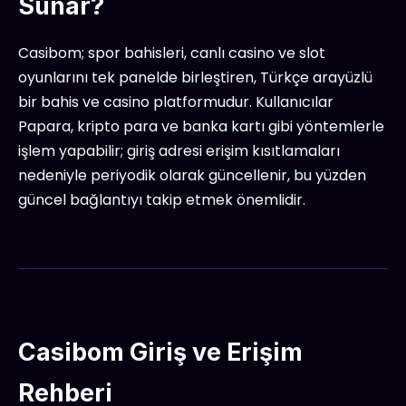
Sunar?
Casibom; spor bahisleri, canlı casino ve slot
oyunlarını tek panelde birleştiren, Türkçe arayüzlü
bir bahis ve casino platformudur. Kullanıcılar
Papara, kripto para ve banka kartı gibi yöntemlerle
işlem yapabilir; giriş adresi erişim kısıtlamaları
nedeniyle periyodik olarak güncellenir, bu yüzden
güncel bağlantıyı takip etmek önemlidir.
Casibom Giriş ve Erişim
Rehberi