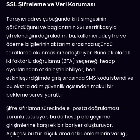
SSL Şifreleme ve Veri Koruması
Tarayıcı adres çubuğunda kilit simgesinin
göründüğünü ve bağlantının SSL sertifikasıyla
şifrelendiğini doğruladım; bu, kullanıcı adı, şifre ve
ödeme bilgilerinin aktarım sırasında üçüncü
taraflarca okunmasını zorlaştırıyor. Buna ek olarak
iki faktörlü doğrulama (2FA) seçeneği hesap
ayarlarından etkinleştirilebiliyor, ben
etkinleştirdiğimde giriş sırasında SMS kodu istendi ve
bu ekstra adım güvenlik açısından makul bir
bekleme süresi yarattı.
Şifre sıfırlama sürecinde e-posta doğrulaması
zorunlu tutuluyor, bu da hesap ele geçirme
girişimlerine karşı ek bir bariyer oluşturuyor.
Açıkçası bu tür küçük ama etkili önlemlerin varlığı,