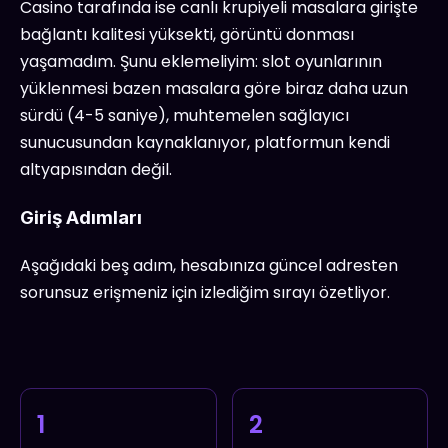
Casino tarafında ise canlı krupiyeli masalara girişte
bağlantı kalitesi yüksekti, görüntü donması
yaşamadım. Şunu eklemeliyim: slot oyunlarının
yüklenmesi bazen masalara göre biraz daha uzun
sürdü (4-5 saniye), muhtemelen sağlayıcı
sunucusundan kaynaklanıyor, platformun kendi
altyapısından değil.
Giriş Adımları
Aşağıdaki beş adım, hesabınıza güncel adresten
sorunsuz erişmeniz için izlediğim sırayı özetliyor.
1
2