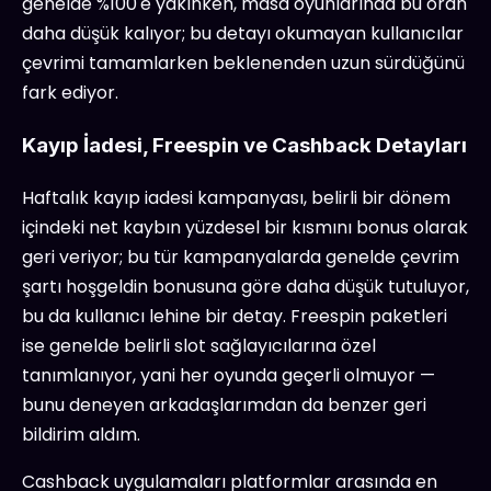
genelde %100'e yakınken, masa oyunlarında bu oran
daha düşük kalıyor; bu detayı okumayan kullanıcılar
çevrimi tamamlarken beklenenden uzun sürdüğünü
fark ediyor.
Kayıp İadesi, Freespin ve Cashback Detayları
Haftalık kayıp iadesi kampanyası, belirli bir dönem
içindeki net kaybın yüzdesel bir kısmını bonus olarak
geri veriyor; bu tür kampanyalarda genelde çevrim
şartı hoşgeldin bonusuna göre daha düşük tutuluyor,
bu da kullanıcı lehine bir detay. Freespin paketleri
ise genelde belirli slot sağlayıcılarına özel
tanımlanıyor, yani her oyunda geçerli olmuyor —
bunu deneyen arkadaşlarımdan da benzer geri
bildirim aldım.
Cashback uygulamaları platformlar arasında en