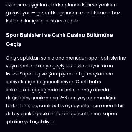
uzun süre uygulama arka planda kalırsa yeniden
giriş istiyor — güvenlik açısından mantıklı ama bazı
kullanıcılar için can sıkıcı olabilir.
Spor Bahisleri ve Canlı Casino Bölümüne
Geçiş
Giriş yaptıktan sonra ana menüden spor bahislerine
veya canlı casinoya geçiş tek tıkla oluyor; oran
listesi Süper Lig ve Şampiyonlar Ligi maçlarında
saniyeler içinde güncelleniyor. Canlı bahis
sekmesine geçtiğimde oranların maç anında
değiştiğini, gecikmenin 2-3 saniyeyi geçmediğini
fark ettim; bu, canlı bahis oynayanlar için önemli bir
detay çünkü gecikmeli oran güncellemesi kupon
iptaline yol açabiliyor.