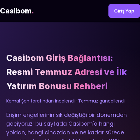
Casibom
.
Giriş Yap
Casibom Giriş Bağlantısı:
Resmi Temmuz Adresi ve İlk
Yatırım Bonusu Rehberi
Kemal Şen tarafından incelendi · Temmuz güncellendi
Erişim engellerinin sık değiştiği bir dönemden
geçiyoruz; bu sayfada Casibom'a hangi
yoldan, hangi cihazdan ve ne kadar sürede