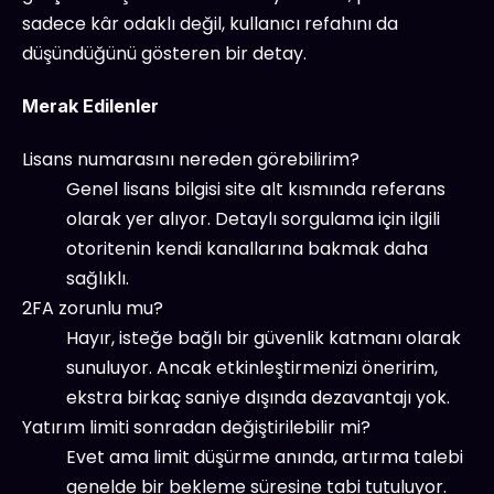
sadece kâr odaklı değil, kullanıcı refahını da
düşündüğünü gösteren bir detay.
Merak Edilenler
Lisans numarasını nereden görebilirim?
Genel lisans bilgisi site alt kısmında referans
olarak yer alıyor. Detaylı sorgulama için ilgili
otoritenin kendi kanallarına bakmak daha
sağlıklı.
2FA zorunlu mu?
Hayır, isteğe bağlı bir güvenlik katmanı olarak
sunuluyor. Ancak etkinleştirmenizi öneririm,
ekstra birkaç saniye dışında dezavantajı yok.
Yatırım limiti sonradan değiştirilebilir mi?
Evet ama limit düşürme anında, artırma talebi
genelde bir bekleme süresine tabi tutuluyor.