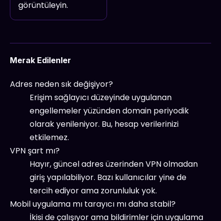
görüntüleyin.
Merak Edilenler
Adres neden sık değişiyor?
Erişim sağlayıcı düzeyinde uygulanan
engellemeler yüzünden domain periyodik
olarak yenileniyor. Bu, hesap verilerinizi
etkilemez.
VPN şart mı?
Hayır, güncel adres üzerinden VPN olmadan
giriş yapılabiliyor. Bazı kullanıcılar yine de
tercih ediyor ama zorunluluk yok.
Mobil uygulama mı tarayıcı mı daha stabil?
İkisi de çalışıyor ama bildirimler için uygulama