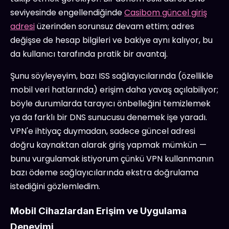
seviyesinde engellendiğinde
Casibom güncel giriş
adresi
üzerinden sorunsuz devam ettim; adres
değişse de hesap bilgileri ve bakiye aynı kalıyor, bu
da kullanıcı tarafında pratik bir avantaj.
Şunu söyleyeyim, bazı ISS sağlayıcılarında (özellikle
mobil veri hatlarında) erişim daha yavaş açılabiliyor;
böyle durumlarda tarayıcı önbelleğini temizlemek
ya da farklı bir DNS sunucusu denemek işe yaradı.
VPN'e ihtiyaç duymadan, sadece güncel adresi
doğru kaynaktan alarak giriş yapmak mümkün —
bunu vurgulamak istiyorum çünkü VPN kullanmanın
bazı ödeme sağlayıcılarında ekstra doğrulama
istediğini gözlemledim.
Mobil Cihazlardan Erişim ve Uygulama
Deneyimi