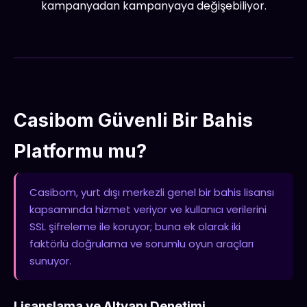
kampanyadan kampanyaya değişebiliyor.
Casibom Güvenli Bir Bahis
Platformu mu?
Casibom, yurt dışı merkezli genel bir bahis lisansı
kapsamında hizmet veriyor ve kullanıcı verilerini
SSL şifreleme ile koruyor; buna ek olarak iki
faktörlü doğrulama ve sorumlu oyun araçları
sunuyor.
Lisanslama ve Altyapı Denetimi