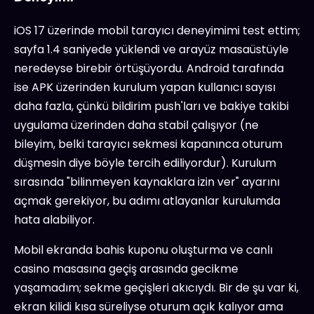
iOS 17 üzerinde mobil tarayıcı deneyimimi test ettim;
sayfa 1.4 saniyede yüklendi ve arayüz masaüstüyle
neredeyse birebir örtüşüyordu. Android tarafında
ise APK üzerinden kurulum yapan kullanıcı sayısı
daha fazla, çünkü bildirim push'ları ve bakiye takibi
uygulama üzerinden daha stabil çalışıyor (ne
bileyim, belki tarayıcı sekmesi kapanınca oturum
düşmesin diye böyle tercih ediliyordur). Kurulum
sırasında "bilinmeyen kaynaklara izin ver" ayarını
açmak gerekiyor, bu adımı atlayanlar kurulumda
hata alabiliyor.
Mobil ekranda bahis kuponu oluşturma ve canlı
casino masasına geçiş arasında gecikme
yaşamadım; sekme geçişleri akıcıydı. Bir de şu var ki,
ekran kilidi kısa süreliyse oturum açık kalıyor ama