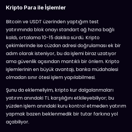
Kripto Para ile İşlemler
Bitcoin ve USDT üzerinden yaptığım test
yatırımında blok onayı standart ağ hızına bağlı
kaldı, ortalama 10-15 dakika sürdü. Kripto
çekimlerinde ise cüzdan adresi doğrulaması ek bir
adım olarak isteniyor, bu da işlemi biraz uzatıyor
ama güvenlik açısından mantıklı bir önlem. Kripto
işlemlerinin en büyük avantajı, banka müdahalesi
olmadan sınır ötesi işlem yapılabilmesi.
Şunu da eklemeliyim, kripto kur dalgalanmaları
yatırım anındaki TL karşılığını etkileyebiliyor; bu
yüzden işlem anındaki kuru kontrol etmeden yatırım
yapmak bazen beklenmedik bir tutar farkına yol
açabiliyor.