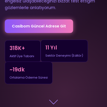
engelsiz ulaşabileceğinizi bizzat test ettiğim
gözlemlerle anlatıyorum.
Casibom Güncel Adrese Git
11 Yıl
318K+
Sektör Deneyimi (Editör)
Aktif Üye Tabanı
~19dk
Ortalama Ödeme Süresi