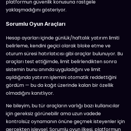
platformun güvenlik konusuna rastgele
yaklaşmadığını gösteriyor.
Sorumlu Oyun Araçları
Hesap ayarları içinde günlük/haftalık yatırım limiti
belirleme, kendini geçici olarak bloke etme ve
oturum süresi hatırlatıcısı gibi araçlar bulunuyor. Bu
araçları test ettiğimde, limit belirlendikten sonra
sistemin bunu anında uyguladığını ve limit
aşıldığında yatırım işlemini otomatik reddettiğini
gördüm — bu da kağıt üzerinde kalan bir özellik
olmadığını kanıtlıyor.
Ne bileyim, bu tür araçların varlığı bazı kullanıcılar
için gereksiz görünebilir ama uzun vadede
kontrolsüz oynamanın önüne geçmek isteyenler için
gerçekten işlevsel. Sorumlu oyun ilkesi, platformun