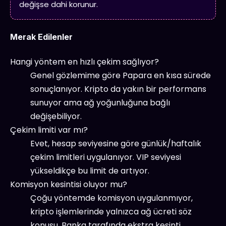
değişse dahi korunur.
Merak Edilenler
Hangi yöntem en hızlı çekim sağlıyor?
Genel gözlemime göre Papara en kısa sürede
sonuçlanıyor. Kripto da yakın bir performans
sunuyor ama ağ yoğunluğuna bağlı
değişebiliyor.
Çekim limiti var mı?
Evet, hesap seviyesine göre günlük/haftalık
çekim limitleri uygulanıyor. VIP seviyesi
yükseldikçe bu limit de artıyor.
Komisyon kesintisi oluyor mu?
Çoğu yöntemde komisyon uygulanmıyor,
kripto işlemlerinde yalnızca ağ ücreti söz
konusu. Banka tarafında ekstra kesinti