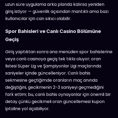
uzun süre uygulama arka planda kalırsa yeniden
giriş istiyor — güvenlik açısından mantıklı ama bazı
kullanıcılar için can sıkıcı olabilir.
Spor Bahisleri ve Canlı Casino Bölümüne
Geçiş
Giriş yaptıktan sonra ana menüden spor bahislerine
veya canlı casinoya geçiş tek tıkla oluyor; oran
listesi Süper Lig ve Şampiyonlar Ligi maçlarında
saniyeler içinde güncelleniyor. Canlı bahis
sekmesine geçtiğimde oranların maç anında
değiştiğini, gecikmenin 2-3 saniyeyi geçmediğini
fark ettim; bu, canlı bahis oynayanlar için önemli bir
detay çünkü gecikmeli oran güncellemesi kupon
iptaline yol açabiliyor.