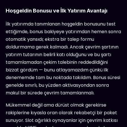
Hoşgeldin Bonusu ve İlk Yatırım Avantajı
İlk yatırımda tanımlanan hoşgeldin bonusunu test
ettiğimde, bonus bakiyeye yatırımdan hemen sonra
otomatik yansıdı; ekstra bir talep formu
doldurmama gerek kalmadı. Ancak çevrim şartının
yatırım tutarının belirli katı olduğunu ve bu şartı
tamamlamadan çekim talebinin reddedildiğini
bizzat gördüm — bunu atlayamazdım çünkü ilk
denememde tam bu noktada takıldım. Bonus süresi
genelde sınırlı, bu yüzden aktivasyondan sonra
makul bir sürede çevrim tamamlanmalı.
Mükemmel değil ama dürüst olmak gerekirse
rakiplerine kıyasla oran olarak rekabetçi bir paket
sunuyor. Slot ağırlıklı oynayanlar için çevrim katkısı