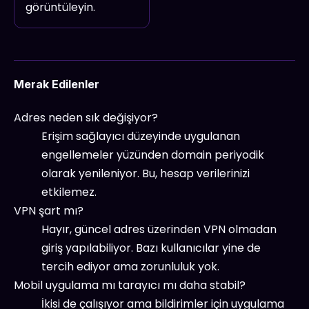
görüntüleyin.
Merak Edilenler
Adres neden sık değişiyor?
Erişim sağlayıcı düzeyinde uygulanan
engellemeler yüzünden domain periyodik
olarak yenileniyor. Bu, hesap verilerinizi
etkilemez.
VPN şart mı?
Hayır, güncel adres üzerinden VPN olmadan
giriş yapılabiliyor. Bazı kullanıcılar yine de
tercih ediyor ama zorunluluk yok.
Mobil uygulama mı tarayıcı mı daha stabil?
İkisi de çalışıyor ama bildirimler için uygulama