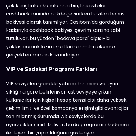
çok karıştırılan konulardan biri; bazı siteler
cashback'i anında nakde çevirirken bazıları bonus
bakiyesi olarak tanımlıyor. Casibom'da gördüğüm
kadarıyla cashback bakiyesi çevrim şartına tabi
tutuluyor, bu yüzden "bedava para" algısıyla
yaklaşmamak lazım; şartları önceden okumak
gerçekten zaman kazandırıyor.
VIP ve Sadakat Programı Farkları
VIP seviyeleri genelde yatırım hacmine ve oyun
sıklığına göre belirleniyor; üst seviyeye çıkan
kullanıcılar için kişisel hesap temsilcisi, daha yüksek
çekim limiti ve özel kampanya erişimi gibi avantajlar
tanımlanmış durumda. Alt seviyelerde bu
ayrıcalıklar sınırlı kalıyor, bu da programın kademeli
ilerleyen bir yapı olduğunu gösteriyor.