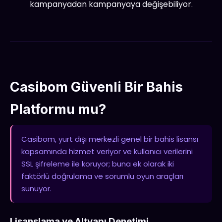
kampanyadan kampanyaya değişebiliyor.
Casibom Güvenli Bir Bahis
Platformu mu?
Casibom, yurt dışı merkezli genel bir bahis lisansı
kapsamında hizmet veriyor ve kullanıcı verilerini
SSL şifreleme ile koruyor; buna ek olarak iki
faktörlü doğrulama ve sorumlu oyun araçları
sunuyor.
Lisanslama ve Altyapı Denetimi