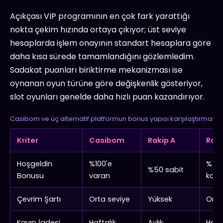
Açıkçası VIP programının en çok fark yarattığı
nokta çekim hızında ortaya çıkıyor; üst seviye
hesaplarda işlem onayının standart hesaplara göre
daha kısa sürede tamamlandığını gözlemledim.
Sadakat puanları biriktirme mekanizması ise
oynanan oyun türüne göre değişkenlik gösteriyor,
slot oyunları genelde daha hızlı puan kazandırıyor.
Casibom ve üç alternatif platformun bonus yapısı karşılaştırması
Kriter
Casibom
Rakip A
Raki
Hoşgeldin
%100'e
%75
%50 sabit
Bonusu
varan
kade
Çevrim Şartı
Orta seviye
Yüksek
Orta
Kayıp İadesi
Haftalık
Aylık
Hafta