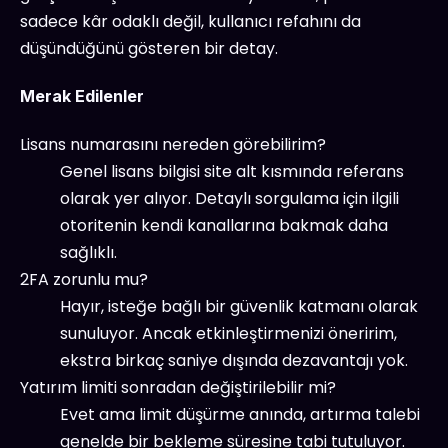
sadece kâr odaklı değil, kullanıcı refahını da
düşündüğünü gösteren bir detay.
Merak Edilenler
Lisans numarasını nereden görebilirim?
Genel lisans bilgisi site alt kısmında referans
olarak yer alıyor. Detaylı sorgulama için ilgili
otoritenin kendi kanallarına bakmak daha
sağlıklı.
2FA zorunlu mu?
Hayır, isteğe bağlı bir güvenlik katmanı olarak
sunuluyor. Ancak etkinleştirmenizi öneririm,
ekstra birkaç saniye dışında dezavantajı yok.
Yatırım limiti sonradan değiştirilebilir mi?
Evet ama limit düşürme anında, artırma talebi
genelde bir bekleme süresine tabi tutuluyor.