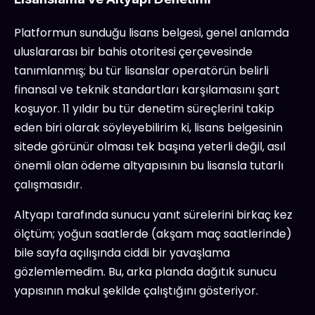
Platformun sunduğu lisans belgesi, genel anlamda
uluslararası bir bahis otoritesi çerçevesinde
tanımlanmış; bu tür lisanslar operatörün belirli
finansal ve teknik standartları karşılamasını şart
koşuyor. 11 yıldır bu tür denetim süreçlerini takip
eden biri olarak söyleyebilirim ki, lisans belgesinin
sitede görünür olması tek başına yeterli değil, asıl
önemli olan ödeme altyapısının bu lisansla tutarlı
çalışmasıdır.
Altyapı tarafında sunucu yanıt sürelerini birkaç kez
ölçtüm; yoğun saatlerde (akşam maç saatlerinde)
bile sayfa açılışında ciddi bir yavaşlama
gözlemlemedim. Bu, arka planda dağıtık sunucu
yapısının makul şekilde çalıştığını gösteriyor.