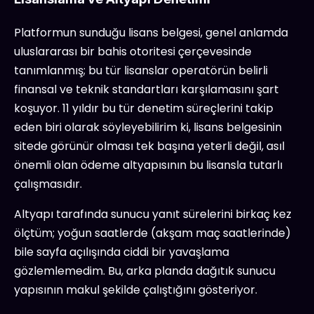
Platformun sunduğu lisans belgesi, genel anlamda
uluslararası bir bahis otoritesi çerçevesinde
tanımlanmış; bu tür lisanslar operatörün belirli
finansal ve teknik standartları karşılamasını şart
koşuyor. 11 yıldır bu tür denetim süreçlerini takip
eden biri olarak söyleyebilirim ki, lisans belgesinin
sitede görünür olması tek başına yeterli değil, asıl
önemli olan ödeme altyapısının bu lisansla tutarlı
çalışmasıdır.
Altyapı tarafında sunucu yanıt sürelerini birkaç kez
ölçtüm; yoğun saatlerde (akşam maç saatlerinde)
bile sayfa açılışında ciddi bir yavaşlama
gözlemlemedim. Bu, arka planda dağıtık sunucu
yapısının makul şekilde çalıştığını gösteriyor.