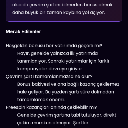
alsa da çevrim şartını bilmeden bonus almak
daha büyük bir zaman kaybına yol açıyor.
Merak Edilenler
Hoşgeldin bonusu her yatırımda geçerli mi?
Hayır, genelde yalnızca ilk yatırımda
tanımlanıyor. Sonraki yatırımlar için farklı
kampanyalar devreye giriyor.
Çevrim şartı tamamlanmazsa ne olur?
Bonus bakiyesi ve ona bağlı kazanç çekilemez
hale geliyor. Bu yüzden şartı süre dolmadan
tamamlamak önemli.
Freespin kazançları anında çekilebilir mi?
Genelde çevrim şartına tabi tutuluyor, direkt
çekim mümkün olmuyor. Şartlar