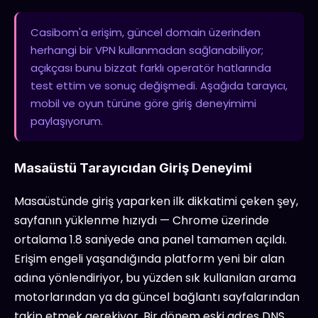
Casibom'a erişim, güncel domain üzerinden
herhangi bir VPN kullanmadan sağlanabiliyor;
açıkçası bunu bizzat farklı operatör hatlarında
test ettim ve sonuç değişmedi. Aşağıda tarayıcı,
mobil ve oyun türüne göre giriş deneyimimi
paylaşıyorum.
Masaüstü Tarayıcıdan Giriş Deneyimi
Masaüstünde giriş yaparken ilk dikkatimi çeken şey,
sayfanın yüklenme hızıydı — Chrome üzerinde
ortalama 1.8 saniyede ana panel tamamen açıldı.
Erişim engeli yaşandığında platform yeni bir alan
adına yönlendiriyor, bu yüzden sık kullanılan arama
motorlarından ya da güncel bağlantı sayfalarından
takip etmek gerekiyor. Bir dönem eski adres DNS