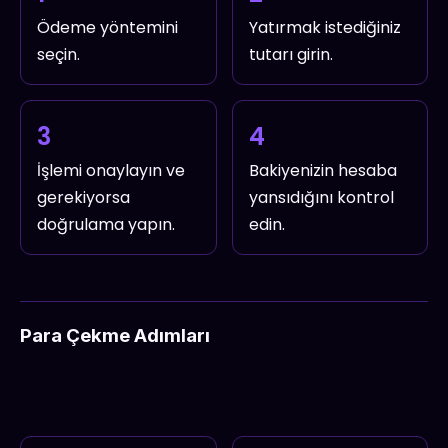
Ödeme yöntemini
Yatırmak istediğiniz
seçin.
tutarı girin.
3
4
İşlemi onaylayın ve
Bakiyenizin hesaba
gerekiyorsa
yansıdığını kontrol
doğrulama yapın.
edin.
Para Çekme Adımları