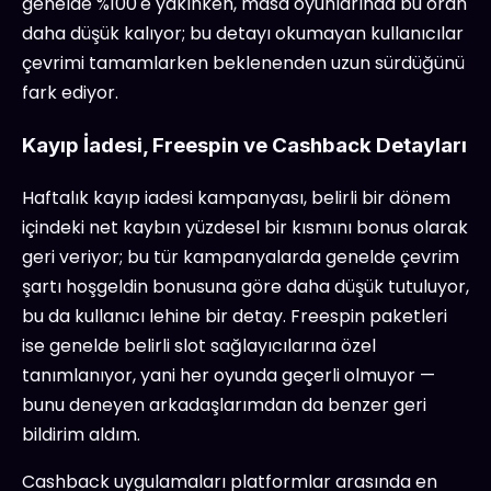
genelde %100'e yakınken, masa oyunlarında bu oran
daha düşük kalıyor; bu detayı okumayan kullanıcılar
çevrimi tamamlarken beklenenden uzun sürdüğünü
fark ediyor.
Kayıp İadesi, Freespin ve Cashback Detayları
Haftalık kayıp iadesi kampanyası, belirli bir dönem
içindeki net kaybın yüzdesel bir kısmını bonus olarak
geri veriyor; bu tür kampanyalarda genelde çevrim
şartı hoşgeldin bonusuna göre daha düşük tutuluyor,
bu da kullanıcı lehine bir detay. Freespin paketleri
ise genelde belirli slot sağlayıcılarına özel
tanımlanıyor, yani her oyunda geçerli olmuyor —
bunu deneyen arkadaşlarımdan da benzer geri
bildirim aldım.
Cashback uygulamaları platformlar arasında en