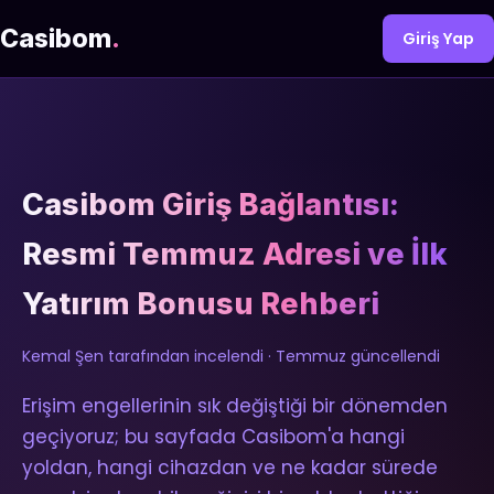
Casibom
.
Giriş Yap
Casibom Giriş Bağlantısı:
Resmi Temmuz Adresi ve İlk
Yatırım Bonusu Rehberi
Kemal Şen tarafından incelendi · Temmuz güncellendi
Erişim engellerinin sık değiştiği bir dönemden
geçiyoruz; bu sayfada Casibom'a hangi
yoldan, hangi cihazdan ve ne kadar sürede