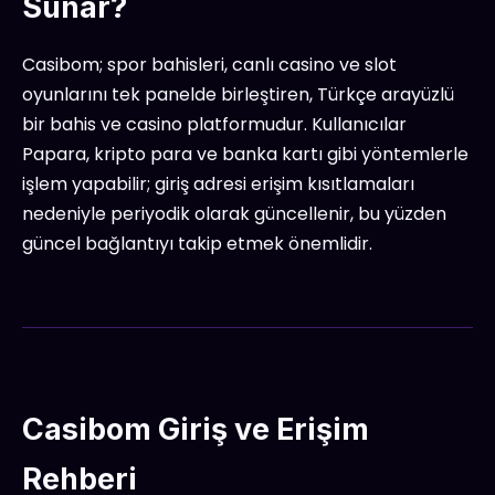
Sunar?
Casibom; spor bahisleri, canlı casino ve slot
oyunlarını tek panelde birleştiren, Türkçe arayüzlü
bir bahis ve casino platformudur. Kullanıcılar
Papara, kripto para ve banka kartı gibi yöntemlerle
işlem yapabilir; giriş adresi erişim kısıtlamaları
nedeniyle periyodik olarak güncellenir, bu yüzden
güncel bağlantıyı takip etmek önemlidir.
Casibom Giriş ve Erişim
Rehberi