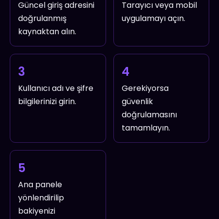
Güncel giriş adresini
Tarayıcı veya mobil
doğrulanmış
uygulamayı açın.
kaynaktan alın.
3
4
Kullanıcı adı ve şifre
Gerekiyorsa
bilgilerinizi girin.
güvenlik
doğrulamasını
tamamlayın.
5
Ana panele
yönlendirilip
bakiyenizi