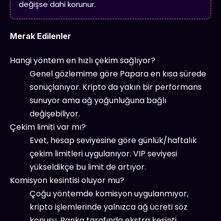
değişse dahi korunur.
Merak Edilenler
Hangi yöntem en hızlı çekim sağlıyor?
Genel gözlemime göre Papara en kısa sürede
sonuçlanıyor. Kripto da yakın bir performans
sunuyor ama ağ yoğunluğuna bağlı
değişebiliyor.
Çekim limiti var mı?
Evet, hesap seviyesine göre günlük/haftalık
çekim limitleri uygulanıyor. VIP seviyesi
yükseldikçe bu limit de artıyor.
Komisyon kesintisi oluyor mu?
Çoğu yöntemde komisyon uygulanmıyor,
kripto işlemlerinde yalnızca ağ ücreti söz
konusu. Banka tarafında ekstra kesinti