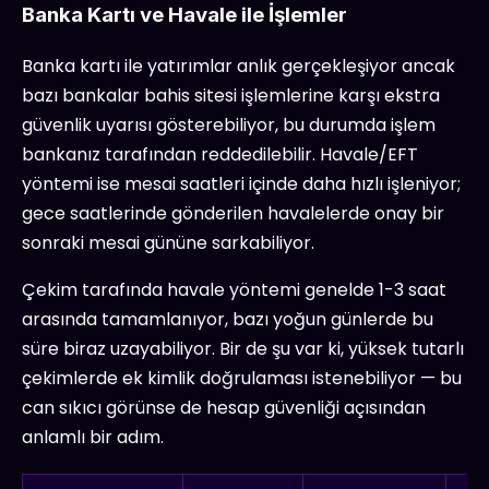
Banka Kartı ve Havale ile İşlemler
Banka kartı ile yatırımlar anlık gerçekleşiyor ancak
bazı bankalar bahis sitesi işlemlerine karşı ekstra
güvenlik uyarısı gösterebiliyor, bu durumda işlem
bankanız tarafından reddedilebilir. Havale/EFT
yöntemi ise mesai saatleri içinde daha hızlı işleniyor;
gece saatlerinde gönderilen havalelerde onay bir
sonraki mesai gününe sarkabiliyor.
Çekim tarafında havale yöntemi genelde 1-3 saat
arasında tamamlanıyor, bazı yoğun günlerde bu
süre biraz uzayabiliyor. Bir de şu var ki, yüksek tutarlı
çekimlerde ek kimlik doğrulaması istenebiliyor — bu
can sıkıcı görünse de hesap güvenliği açısından
anlamlı bir adım.