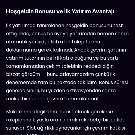
Hoşgeldin Bonusu ve İlk Yatırım Avantajı
İlk yatırımda tanımlanan hoşgeldin bonusunu test
ettiğimde, bonus bakiyeye yatırımdan hemen sonra
otomatik yansıdı; ekstra bir talep formu
doldurmama gerek kalmadı. Ancak çevrim şartının
yatırım tutarının belirli katı olduğunu ve bu şartı
tamamlamadan çekim talebinin reddedildiğini
bizzat gördüm — bunu atlayamazdım çünkü ilk
denememde tam bu noktada takıldım. Bonus süresi
genelde sınırlı, bu yüzden aktivasyondan sonra
makul bir sürede çevrim tamamlanmalı.
Mükemmel değil ama dürüst olmak gerekirse
rakiplerine kıyasla oran olarak rekabetçi bir paket
sunuyor. Slot ağırlıklı oynayanlar için çevrim katkısı