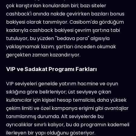
çok karıştırılan konulardan biri; bazı siteler
cashback'i anında nakde çevirirken bazıları bonus
bakiyesi olarak tanımlıyor. Casibom'da gördüğüm
kadarıyla cashback bakiyesi çevrim şartına tabi
tutuluyor, bu yüzden "bedava para" algısıyla
yaklaşmamak lazım; şartları önceden okumak
gerçekten zaman kazandırıyor.
VIP ve Sadakat Programı Farkları
VIP seviyeleri genelde yatırım hacmine ve oyun
sıklığına göre belirleniyor; üst seviyeye çıkan
kullanıcılar için kişisel hesap temsilcisi, daha yüksek
çekim limiti ve özel kampanya erişimi gibi avantajlar
tanımlanmış durumda. Alt seviyelerde bu
ayrıcalıklar sınırlı kalıyor, bu da programın kademeli
ilerleyen bir yapı olduğunu gösteriyor.