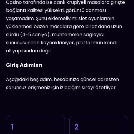
Casino tarafında ise canlı krupiyeli masalara girişte
bağlantı kalitesi yüksekti, görüntü donması
yaşamadım. Şunu eklemeliyim: slot oyunlarının
yüklenmesi bazen masalara göre biraz daha uzun
sürdü (4-5 saniye), muhtemelen sağlayıcı
sunucusundan kaynaklanıyor, platformun kendi
altyapısından değil.
Giriş Adımları
Aşağıdaki beş adım, hesabınıza güncel adresten
sorunsuz erişmeniz için izlediğim sırayı özetliyor.
1
2