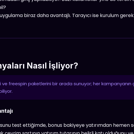
il?
in uygulama biraz daha avantajlı. Tarayıcı ise kurulum gerekti
ları Nasıl İşliyor?
ve freespin paketlerini bir arada sunuyor; her kampanyanın ç
liyor.
ntajı
sunu test ettiğimde, bonus bakiyeye yatırımdan hemen so
çevrim şartının yatırım tutarının belirli katı olduğunu