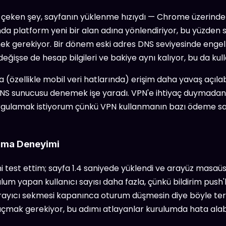
i çeken şey, sayfanın yüklenme hızıydı — Chrome üzerinde
da platform yeni bir alan adına yönlendiriyor, bu yüzden 
ek gerekiyor. Bir dönem eski adres DNS seviyesinde enge
işse de hesap bilgileri ve bakiye aynı kalıyor, bu da kulla
a (özellikle mobil veri hatlarında) erişim daha yavaş açıla
 DNS sunucusu denemek işe yaradı. VPN'e ihtiyaç duymada
gulamak istiyorum çünkü VPN kullanmanın bazı ödeme sa
lama Deneyimi
i test ettim; sayfa 1.4 saniyede yüklendi ve arayüz masaü
lum yapan kullanıcı sayısı daha fazla, çünkü bildirim push
 tarayıcı sekmesi kapanınca oturum düşmesin diye böyle ter
 açmak gerekiyor, bu adımı atlayanlar kurulumda hata alabi