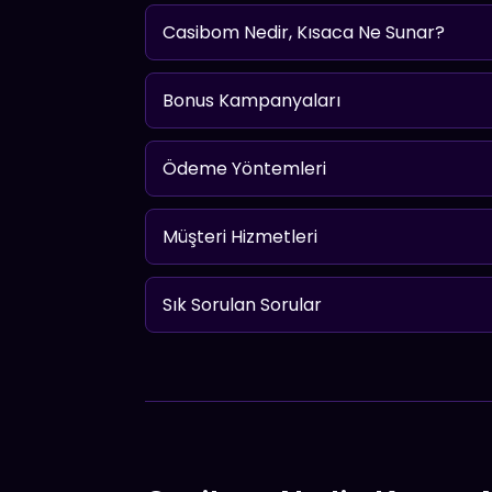
Casibom Nedir, Kısaca Ne Sunar?
Bonus Kampanyaları
Ödeme Yöntemleri
Müşteri Hizmetleri
Sık Sorulan Sorular