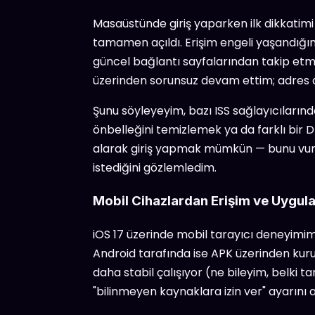
Masaüstünde giriş yaparken ilk dikkatim
tamamen açıldı. Erişim engeli yaşandığın
güncel bağlantı sayfalarından takip etm
üzerinden sorunsuz devam ettim; adres değ
Şunu söyleyeyim, bazı ISS sağlayıcılarınd
önbelleğini temizlemek ya da farklı bir
alarak giriş yapmak mümkün — bunu vur
istediğini gözlemledim.
Mobil Cihazlardan Erişim ve Uygu
iOS 17 üzerinde mobil tarayıcı deneyimim
Android tarafında ise APK üzerinden kuru
daha stabil çalışıyor (ne bileyim, belki
"bilinmeyen kaynaklara izin ver" ayarını