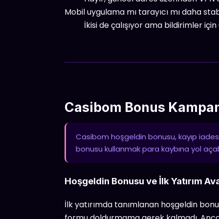
Mobil uygulama mı tarayıcı mı daha stab
İkisi de çalışıyor ama bildirimler iç
Casibom Bonus Kampanya
Casibom hoşgeldin bonusu, kayıp iadesi 
bonusu kullanmak para kaybına yol açabi
Hoşgeldin Bonusu ve İlk Yatırım Ava
İlk yatırımda tanımlanan hoşgeldin bonu
formu doldurmama gerek kalmadı. Ancak 