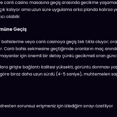
 canlı casino masasına geçiş arasında gecikme yaşamadım
m açık kalıyor ama uzun süre uygulama arka planda kalırsa ye
cı olabilir.
ümüne Geçiş
hislerine veya canlı casinoya geçiş tek tıkla oluyor; oran
r. Canlı bahis sekmesine geçtiğimde oranların maç anında
ynayanlar için önemli bir detay çünkü gecikmeli oran günce
alara girişte bağlantı kalitesi yüksekti, görüntü donması 
göre biraz daha uzun sürdü (4-5 saniye), muhtemelen sa
esten sorunsuz erişmeniz için izlediğim sırayı özetliyor.