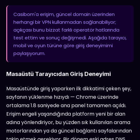
Casibom'a erişim, güncel domain üzerinden
herhangi bir VPN kullanmadan sağlanabiliyor;
açıkçası bunu bizzat farklı operatör hatlarında
test ettim ve sonuç değişmedi. Aşağıda tarayıcı,
mobil ve oyun türüne göre giriş deneyimimi
paylaşıyorum.
Masaüstü Tarayıcıdan Giriş Deneyimi
Masaüstünde giriş yaparken ilk dikkatimi çeken şey,
sayfanın yüklenme hızıydı — Chrome üzerinde
ortalama 1.8 saniyede ana panel tamamen açıldı.
Erişim engeli yaşandığında platform yeni bir alan
adına yönlendiriyor, bu yüzden sık kullanılan arama
motorlarından ya da güncel bağlantı sayfalarından
takip etmek gerekiyor. Bir dönem eski adres DNS