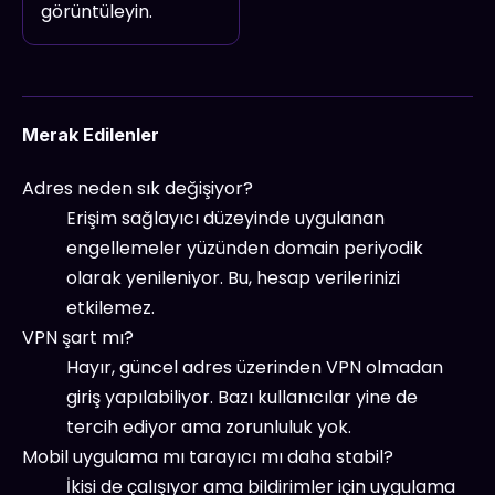
görüntüleyin.
Merak Edilenler
Adres neden sık değişiyor?
Erişim sağlayıcı düzeyinde uygulanan
engellemeler yüzünden domain periyodik
olarak yenileniyor. Bu, hesap verilerinizi
etkilemez.
VPN şart mı?
Hayır, güncel adres üzerinden VPN olmadan
giriş yapılabiliyor. Bazı kullanıcılar yine de
tercih ediyor ama zorunluluk yok.
Mobil uygulama mı tarayıcı mı daha stabil?
İkisi de çalışıyor ama bildirimler için uygulama