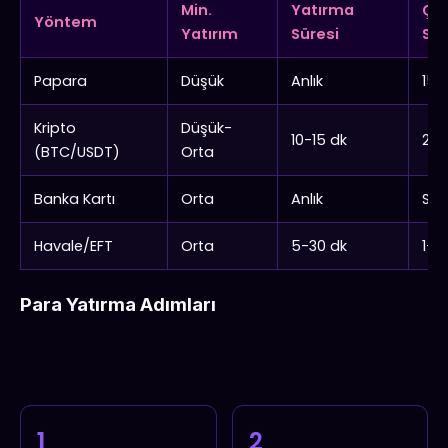
Min.
Yatırma
Çe
Yöntem
Yatırım
Süresi
Sür
Papara
Düşük
Anlık
15-
Kripto
Düşük-
10-15 dk
20-
(BTC/USDT)
Orta
Banka Kartı
Orta
Anlık
Sun
Havale/EFT
Orta
5-30 dk
1-3
Para Yatırma Adımları
1
2