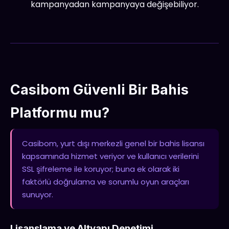
kampanyadan kampanyaya değişebiliyor.
Casibom Güvenli Bir Bahis
Platformu mu?
Casibom, yurt dışı merkezli genel bir bahis lisansı
kapsamında hizmet veriyor ve kullanıcı verilerini
SSL şifreleme ile koruyor; buna ek olarak iki
faktörlü doğrulama ve sorumlu oyun araçları
sunuyor.
Lisanslama ve Altyapı Denetimi