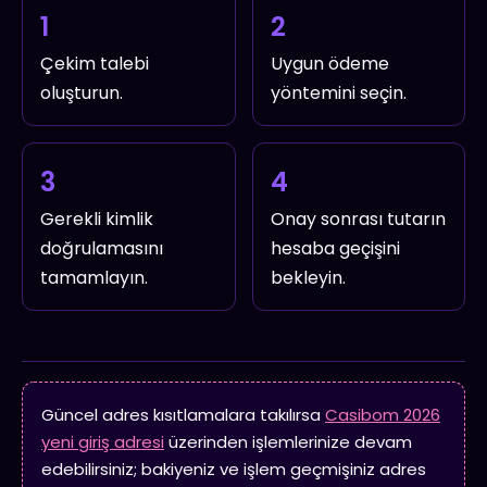
1
2
Çekim talebi
Uygun ödeme
oluşturun.
yöntemini seçin.
3
4
Gerekli kimlik
Onay sonrası tutarın
doğrulamasını
hesaba geçişini
tamamlayın.
bekleyin.
Güncel adres kısıtlamalara takılırsa
Casibom 2026
yeni giriş adresi
üzerinden işlemlerinize devam
edebilirsiniz; bakiyeniz ve işlem geçmişiniz adres