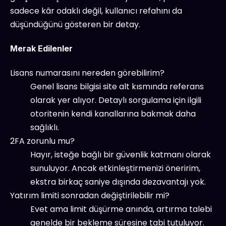
sadece kâr odaklı değil, kullanıcı refahını da
düşündüğünü gösteren bir detay.
Merak Edilenler
Lisans numarasını nereden görebilirim?
Genel lisans bilgisi site alt kısmında referans
olarak yer alıyor. Detaylı sorgulama için ilgili
otoritenin kendi kanallarına bakmak daha
sağlıklı.
2FA zorunlu mu?
Hayır, isteğe bağlı bir güvenlik katmanı olarak
sunuluyor. Ancak etkinleştirmenizi öneririm,
ekstra birkaç saniye dışında dezavantajı yok.
Yatırım limiti sonradan değiştirilebilir mi?
Evet ama limit düşürme anında, artırma talebi
genelde bir bekleme süresine tabi tutuluyor.