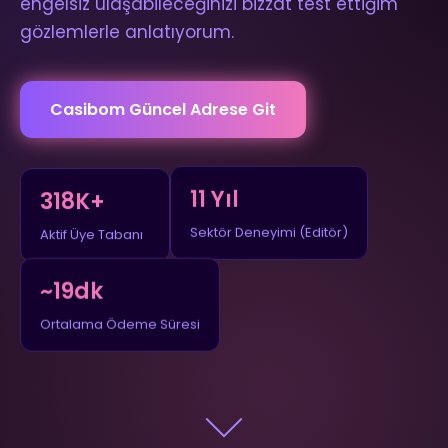
engelsiz ulaşabileceğinizi bizzat test ettiğim
gözlemlerle anlatıyorum.
Casibom Güncel Adrese Git
11 Yıl
318K+
Sektör Deneyimi (Editör)
Aktif Üye Tabanı
~19dk
Ortalama Ödeme Süresi