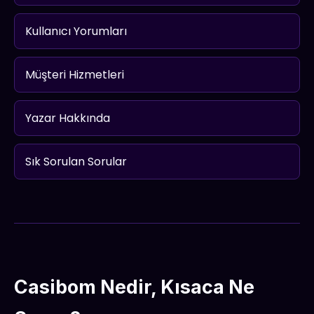
Kullanıcı Yorumları
Müşteri Hizmetleri
Yazar Hakkında
Sık Sorulan Sorular
Casibom Nedir, Kısaca Ne