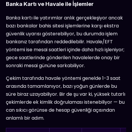
Banka Kartı ve Havale ile İşlemler
Banka kartı ile yatırımlar anlık gerçekleşiyor ancak
bazı bankalar bahis sitesi işlemlerine karşı ekstra
güvenlik uyarısı gösterebiliyor, bu durumda işlem
bankanız tarafından reddedilebilir. Havale/EFT
yöntemi ise mesai saatleri içinde daha hızlı işleniyor;
gece saatlerinde gönderilen havalelerde onay bir
sonraki mesai gününe sarkabiliyor.
Çekim tarafında havale yöntemi genelde 1-3 saat
arasında tamamlanıyor, bazı yoğun günlerde bu
süre biraz uzayabiliyor. Bir de şu var ki, yüksek tutarlı
çekimlerde ek kimlik doğrulaması istenebiliyor — bu
can sıkıcı görünse de hesap güvenliği açısından
anlamlı bir adım.