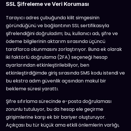
SSL Şifreleme ve Veri Koruması
Tarayıcı adres çubuğunda kilit simgesinin
göründüğünü ve bağlantının SSL sertifikasıyla
şifrelendiğini doğruladım; bu, kullanıcı adı, şifre ve
ödeme bilgilerinin aktarım sırasında üçüncü
taraflarca okunmasını zorlaştırıyor. Buna ek olarak
iki faktörlü doğrulama (2FA) seçeneği hesap
ayarlarından etkinleştirilebiliyor, ben
etkinleştirdiğimde giriş sırasında SMS kodu istendi ve
bu ekstra adım güvenlik açısından makul bir
bekleme süresi yarattı.
Şifre sıfırlama sürecinde e-posta doğrulaması
zorunlu tutuluyor, bu da hesap ele geçirme
girişimlerine karşı ek bir bariyer oluşturuyor.
Açıkçası bu tür küçük ama etkili önlemlerin varlığı,