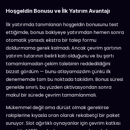
Hoşgeldin Bonusu ve İlk Yatırım Avantajı
İlk yatırımda tanımlanan hoşgeldin bonusunu test
ettiğimde, bonus bakiyeye yatırımdan hemen sonra
otomatik yansıdı; ekstra bir talep formu
doldurmama gerek kalmadı. Ancak çevrim şartının
yatırım tutarının belirli katı olduğunu ve bu şartı
tamamlamadan çekim talebinin reddedildiğini
bizzat gördüm — bunu atlayamazdım çünkü ilk
denememde tam bu noktada takıldım. Bonus süresi
genelde sınırlı, bu yüzden aktivasyondan sonra
makul bir sürede çevrim tamamlanmalı.
Mükemmel değil ama dürüst olmak gerekirse
rakiplerine kıyasla oran olarak rekabetçi bir paket
sunuyor. Slot ağırlıklı oynayanlar için çevrim katkısı