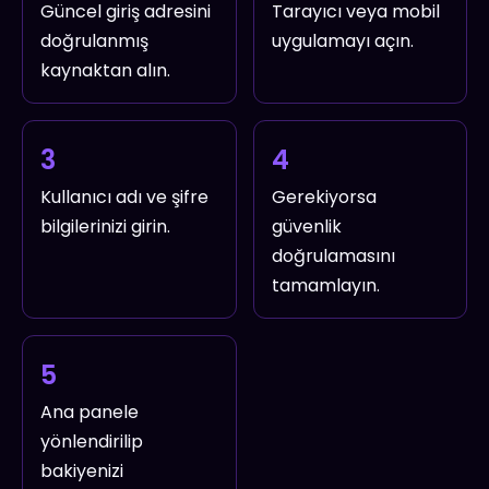
Güncel giriş adresini
Tarayıcı veya mobil
doğrulanmış
uygulamayı açın.
kaynaktan alın.
3
4
Kullanıcı adı ve şifre
Gerekiyorsa
bilgilerinizi girin.
güvenlik
doğrulamasını
tamamlayın.
5
Ana panele
yönlendirilip
bakiyenizi