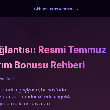
Giriş
Bonuslar
Ödeme
SSS
ğlantısı: Resmi Temmuz
ırım Bonusu Rehberi
ncellendi
r dönemden geçiyoruz; bu sayfada
zdan ve ne kadar sürede engelsiz
 gözlemlerle anlatıyorum.