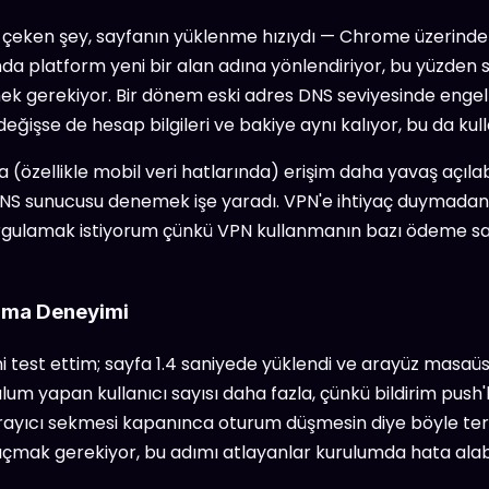
i çeken şey, sayfanın yüklenme hızıydı — Chrome üzerinde
da platform yeni bir alan adına yönlendiriyor, bu yüzden 
ek gerekiyor. Bir dönem eski adres DNS seviyesinde enge
işse de hesap bilgileri ve bakiye aynı kalıyor, bu da kulla
a (özellikle mobil veri hatlarında) erişim daha yavaş açıla
 DNS sunucusu denemek işe yaradı. VPN'e ihtiyaç duymada
gulamak istiyorum çünkü VPN kullanmanın bazı ödeme sa
lama Deneyimi
i test ettim; sayfa 1.4 saniyede yüklendi ve arayüz masaü
lum yapan kullanıcı sayısı daha fazla, çünkü bildirim push
 tarayıcı sekmesi kapanınca oturum düşmesin diye böyle ter
 açmak gerekiyor, bu adımı atlayanlar kurulumda hata alabi