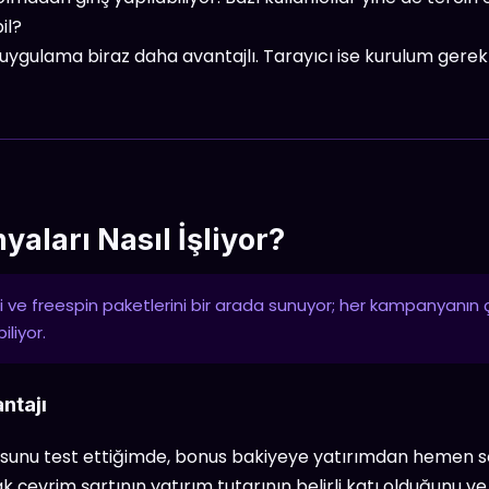
il?
in uygulama biraz daha avantajlı. Tarayıcı ise kurulum gerekti
ları Nasıl İşliyor?
ve freespin paketlerini bir arada sunuyor; her kampanyanın ç
liyor.
ntajı
sunu test ettiğimde, bonus bakiyeye yatırımdan hemen so
çevrim şartının yatırım tutarının belirli katı olduğunu