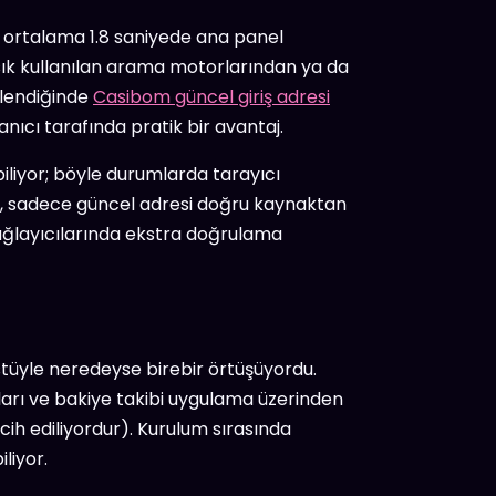
 ortalama 1.8 saniyede ana panel
sık kullanılan arama motorlarından ya da
llendiğinde
Casibom güncel giriş adresi
nıcı tarafında pratik bir avantaj.
biliyor; böyle durumlarda tarayıcı
n, sadece güncel adresi doğru kaynaktan
ğlayıcılarında ekstra doğrulama
stüyle neredeyse birebir örtüşüyordu.
'ları ve bakiye takibi uygulama üzerinden
cih ediliyordur). Kurulum sırasında
liyor.