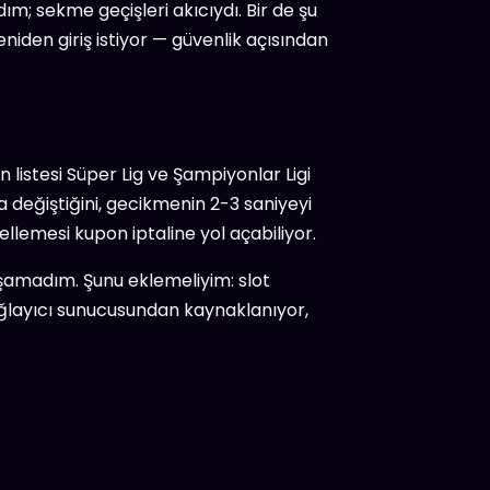
; sekme geçişleri akıcıydı. Bir de şu
niden giriş istiyor — güvenlik açısından
 listesi Süper Lig ve Şampiyonlar Ligi
 değiştiğini, gecikmenin 2-3 saniyeyi
llemesi kupon iptaline yol açabiliyor.
yaşamadım. Şunu eklemeliyim: slot
ğlayıcı sunucusundan kaynaklanıyor,