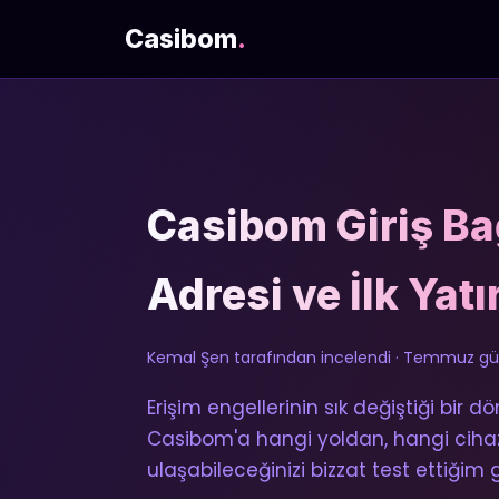
Casibom
.
Casibom Giriş Ba
Adresi ve İlk Yat
Kemal Şen tarafından incelendi · Temmuz gü
Erişim engellerinin sık değiştiği bi
Casibom'a hangi yoldan, hangi ciha
ulaşabileceğinizi bizzat test ettiğim