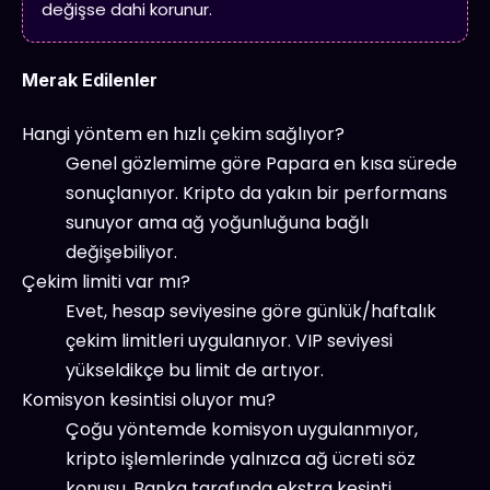
değişse dahi korunur.
Merak Edilenler
Hangi yöntem en hızlı çekim sağlıyor?
Genel gözlemime göre Papara en kısa sürede
sonuçlanıyor. Kripto da yakın bir performans
sunuyor ama ağ yoğunluğuna bağlı
değişebiliyor.
Çekim limiti var mı?
Evet, hesap seviyesine göre günlük/haftalık
çekim limitleri uygulanıyor. VIP seviyesi
yükseldikçe bu limit de artıyor.
Komisyon kesintisi oluyor mu?
Çoğu yöntemde komisyon uygulanmıyor,
kripto işlemlerinde yalnızca ağ ücreti söz
konusu. Banka tarafında ekstra kesinti