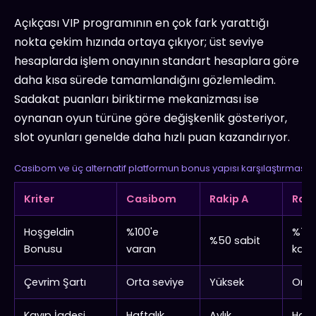
Açıkçası VIP programının en çok fark yarattığı
nokta çekim hızında ortaya çıkıyor; üst seviye
hesaplarda işlem onayının standart hesaplara göre
daha kısa sürede tamamlandığını gözlemledim.
Sadakat puanları biriktirme mekanizması ise
oynanan oyun türüne göre değişkenlik gösteriyor,
slot oyunları genelde daha hızlı puan kazandırıyor.
Casibom ve üç alternatif platformun bonus yapısı karşılaştırması
Kriter
Casibom
Rakip A
Raki
Hoşgeldin
%100'e
%75
%50 sabit
Bonusu
varan
kade
Çevrim Şartı
Orta seviye
Yüksek
Orta
Kayıp İadesi
Haftalık
Aylık
Hafta