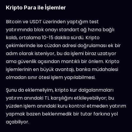
Kripto Para ile İşlemler
Bitcoin ve USDT üzerinden yaptığım test
yatırımında blok onayı standart ağ hızına bağlı
kaldı, ortalama 10-15 dakika sürdü. Kripto
çekimlerinde ise cüzdan adresi doğrulaması ek bir
adım olarak isteniyor, bu da işlemi biraz uzatıyor
ama güvenlik açısından mantıklı bir önlem. Kripto
işlemlerinin en büyük avantajı, banka müdahalesi
olmadan sınır ötesi işlem yapılabilmesi.
Şunu da eklemeliyim, kripto kur dalgalanmaları
yatırım anındaki TL karşılığını etkileyebiliyor; bu
yüzden işlem anındaki kuru kontrol etmeden yatırım
yapmak bazen beklenmedik bir tutar farkına yol
açabiliyor.