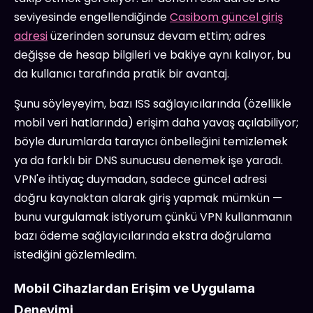
seviyesinde engellendiğinde
Casibom güncel giriş
adresi
üzerinden sorunsuz devam ettim; adres
değişse de hesap bilgileri ve bakiye aynı kalıyor, bu
da kullanıcı tarafında pratik bir avantaj.
Şunu söyleyeyim, bazı ISS sağlayıcılarında (özellikle
mobil veri hatlarında) erişim daha yavaş açılabiliyor;
böyle durumlarda tarayıcı önbelleğini temizlemek
ya da farklı bir DNS sunucusu denemek işe yaradı.
VPN'e ihtiyaç duymadan, sadece güncel adresi
doğru kaynaktan alarak giriş yapmak mümkün —
bunu vurgulamak istiyorum çünkü VPN kullanmanın
bazı ödeme sağlayıcılarında ekstra doğrulama
istediğini gözlemledim.
Mobil Cihazlardan Erişim ve Uygulama
Deneyimi