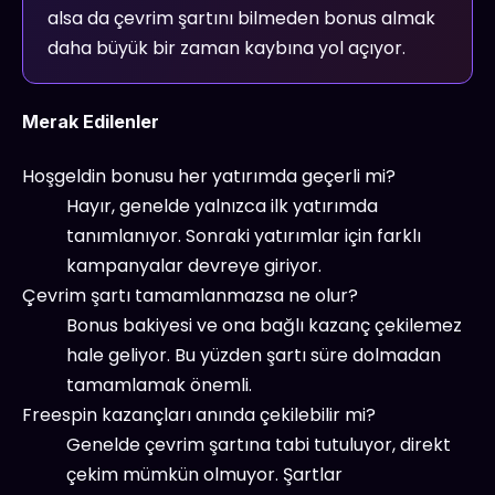
alsa da çevrim şartını bilmeden bonus almak
daha büyük bir zaman kaybına yol açıyor.
Merak Edilenler
Hoşgeldin bonusu her yatırımda geçerli mi?
Hayır, genelde yalnızca ilk yatırımda
tanımlanıyor. Sonraki yatırımlar için farklı
kampanyalar devreye giriyor.
Çevrim şartı tamamlanmazsa ne olur?
Bonus bakiyesi ve ona bağlı kazanç çekilemez
hale geliyor. Bu yüzden şartı süre dolmadan
tamamlamak önemli.
Freespin kazançları anında çekilebilir mi?
Genelde çevrim şartına tabi tutuluyor, direkt
çekim mümkün olmuyor. Şartlar