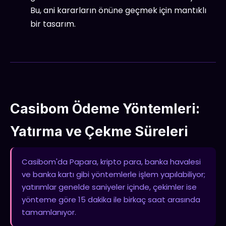
Bu, ani kararların önüne geçmek için mantıklı
bir tasarım.
Casibom Ödeme Yöntemleri:
Yatırma ve Çekme Süreleri
Casibom'da Papara, kripto para, banka havalesi
ve banka kartı gibi yöntemlerle işlem yapılabiliyor;
yatırımlar genelde saniyeler içinde, çekimler ise
yönteme göre 15 dakika ile birkaç saat arasında
tamamlanıyor.