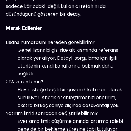
sadece kâr odaklı değil, kullanıcı refahını da
düşündüğünü gösteren bir detay.
Merak Edilenler
Lisans numarasını nereden görebilirim?
Genel lisans bilgisi site alt kısmında referans
olarak yer alıyor. Detaylı sorgulama için ilgili
otoritenin kendi kanallarına bakmak daha
sağlıklı.
2FA zorunlu mu?
Hayır, isteğe bağlı bir güvenlik katmanı olarak
sunuluyor. Ancak etkinleştirmenizi öneririm,
ekstra birkaç saniye dışında dezavantajı yok.
Yatırım limiti sonradan değiştirilebilir mi?
Evet ama limit düşürme anında, artırma talebi
genelde bir bekleme süresine tabi tutuluyor.