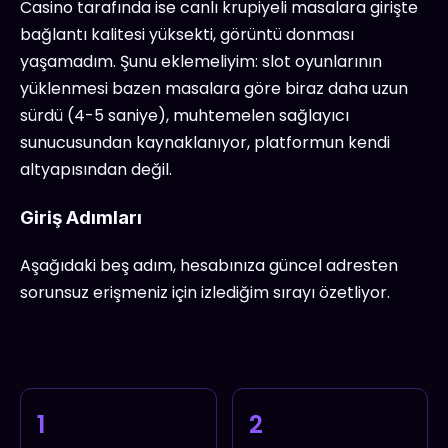
Casino tarafında ise canlı krupiyeli masalara girişte
bağlantı kalitesi yüksekti, görüntü donması
yaşamadım. Şunu eklemeliyim: slot oyunlarının
yüklenmesi bazen masalara göre biraz daha uzun
sürdü (4-5 saniye), muhtemelen sağlayıcı
sunucusundan kaynaklanıyor, platformun kendi
altyapısından değil.
Giriş Adımları
Aşağıdaki beş adım, hesabınıza güncel adresten
sorunsuz erişmeniz için izlediğim sırayı özetliyor.
1
2