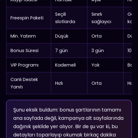
Seçili
Sınırlı
Geni
Freespin Paketi
slotlarda
sağlayıcı
kap
Min. Yatırım
Düşük
Orta
Düş
Bonus Süresi
7 gün
3 gün
10 g
VIP Programı
Kademeli
Yok
Basi
Canlı Destek
Hızlı
Orta
Hızlı
Yanıtı
Şunu eksik buldum: bonus şartlarının tamamı
ana sayfada değil, kampanya alt sayfalarında
dağınık şekilde yer alıyor. Bir de şu var ki, bu
detayları toparlayıp okumak birkaç dakika